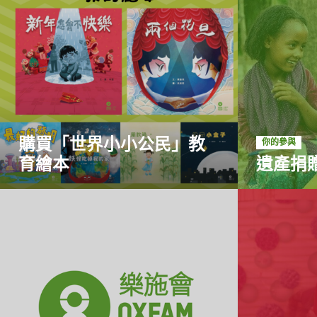
購買「世界小小公民」教
你的參與
育繪本
遺產捐