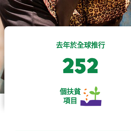
去年於全球推行
259
個扶貧
項目