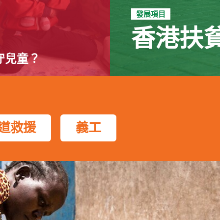
發展項目
香港扶
守兒童？
道救援
義工