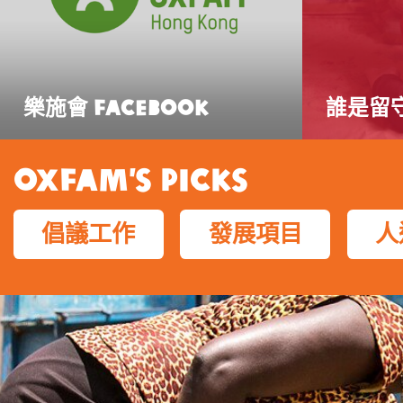
樂施會 Facebook
誰是留
Oxfam’s Picks
倡議工作
發展項目
人