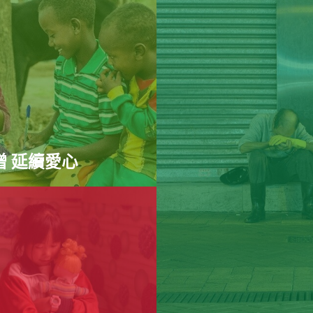
贈 延續愛心