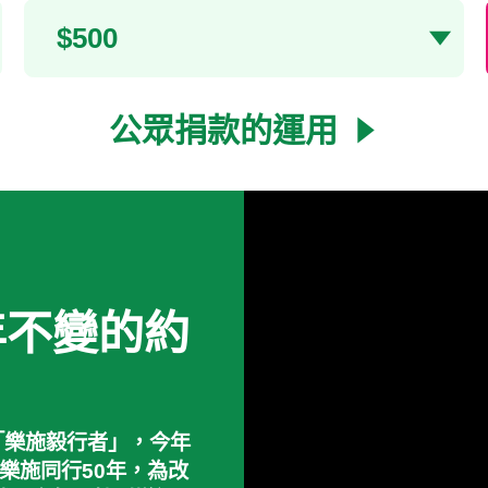
捐款金額
$500
公眾捐款的運用
每年不變的約
「樂施毅行者」，今年
 樂施同行50年，為改