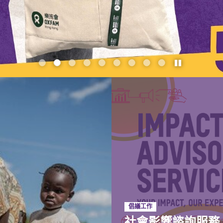
播放 / 暫停
1
3
4
5
6
7
8
9
倡議工作
社會影響諮詢服務