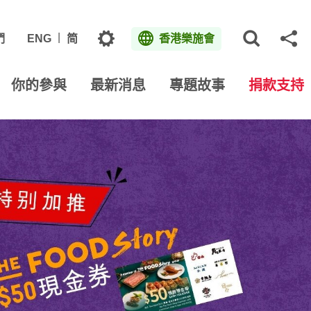
主題
們
ENG
简
香港樂施會
打開網
分
你的參與
最新消息
專題故事
捐款支持