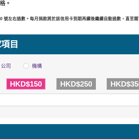
格。
 10 號左右過數。每月捐款將於該信用卡到期再續後繼續自動過數，直至閣
球項目
公司
機構
HKD$150
HKD$250
HKD$35