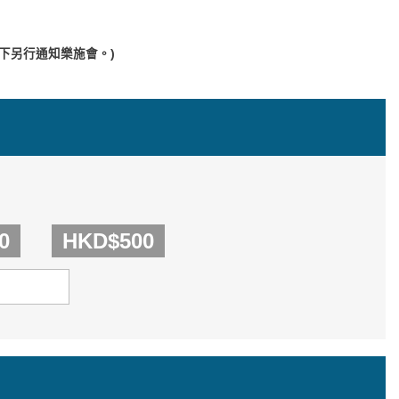
下另行通知樂施會。)
0
HKD$500