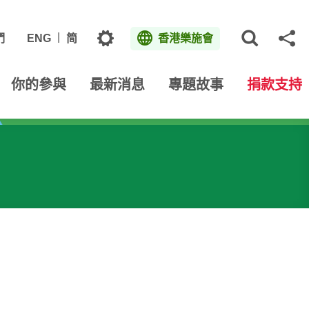
主題
們
ENG
简
香港樂施會
打開網
分
你的參與
最新消息
專題故事
捐款支持