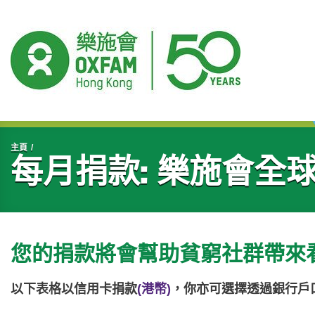
開始主要內容
主頁
每月捐款: 樂施會全
您的捐款將會幫助貧窮社群帶來
以下表格以信用卡捐款
(港幣)
，你亦可選擇透過銀行戶