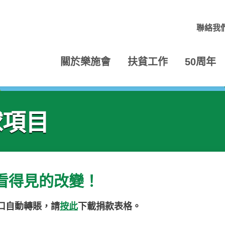
聯絡我
關於樂施會
扶貧工作
50周年
球項目
看得見的改變！
口自動轉賬，請
按此
下載捐款表格。