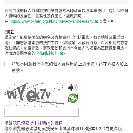
我明白我的個人資料將按照樂施會的私隱政策作收集和使用，包括保障個
人資料的安全性、完整性及保密性，該政策可
在
https://www.oxfam.org.hk/tc/privacy-and-security
查看。#
#備註
樂施會可能會使用您的姓名及聯絡資料（包括電郵、郵寄地址及電話號
碼），向您發送本會的扶貧工作、倡議項目及教育資源，以及相關的慈善
活動資訊，包括捐款、籌款活動和支持本會使命的項目為直接促銷用途。
詳情請參閱本會的
《私隱政策》
。
如您不同意我們將您的個人資料用於上述用途，請在方格內加上
剔號。
請輸入驗證碼
請確認已填寫以上註明(*)的欄目
網絡瀏覽器必須啟用支援安全密碼套件和TLS版本1.2（或更高版