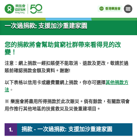
香港樂施會
目錄
開始主要內容
一次過捐款: 支援加沙重建家園
您的捐款將會幫助貧窮社群帶來看得見的改
變！
注意：網上捐款一經扣賬便不能取消
、
退款及更改，敬請於過
賬前確認捐款金額及資料。謝謝
!
以下表格以信用卡或繳費靈網上捐款，你亦可選擇
其他捐款方
法
。
※
樂施會將盡用所得捐款於此次賑災。倘有餘款，有關款項會
用作推行其他地區的扶貧救災及災後重建項目
。
捐款 - 一次過捐款: 支援加沙重建家園