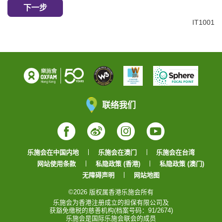
下一步
IT1001
联络我们
Facebook
Weibo
Instagram
YouTube
乐施会在中国内地
乐施会在澳门
乐施会在台湾
网站使用条款
私隐政策 (香港)
私隐政策 (澳门)
无障碍声明
网站地图
©2026 版权属香港乐施会所有
乐施会为香港注册成立的担保有限公司及
获豁免缴税的慈善机构(档案号码：91/2674)
乐施会是国际乐施会联会的成员