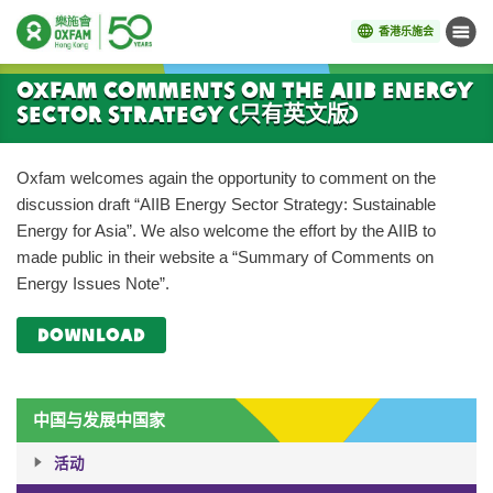
香港乐施会
菜单
开始主要内容
Oxfam comments on the AIIB Energy
Sector Strategy (只有英文版)
Oxfam welcomes again the opportunity to comment on the
discussion draft “AIIB Energy Sector Strategy: Sustainable
Energy for Asia”. We also welcome the effort by the AIIB to
made public in their website a “Summary of Comments on
Energy Issues Note”.
download
中国与发展中国家
活动