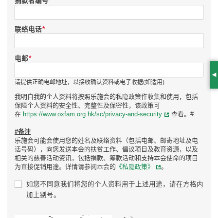
捐款者编号
*
联络电话
*
电邮
S
请提供正确电邮地址，以接收确认资料或电子收据(如适用)
我明白我的个人资料将按照乐施会的私隐政策作收集和使用，包括
保障个人资料的安全性、完整性及保密性，该政策可
在
https://www.oxfam.org.hk/sc/privacy-and-security
查看。#
#备注
乐施会可能会使用您的姓名及联络资料（包括电邮、邮寄地址及电
话号码），向您发送本会的扶贫工作、倡议项目及教育资源，以及
相关的慈善活动资讯，包括捐款、筹款活动和支持本会使命的项目
为直接促销用途。详情请参阅本会的
《私隐政策》
。
如您不同意我们将您的个人资料用于上述用途，请在方格内
加上剔号。