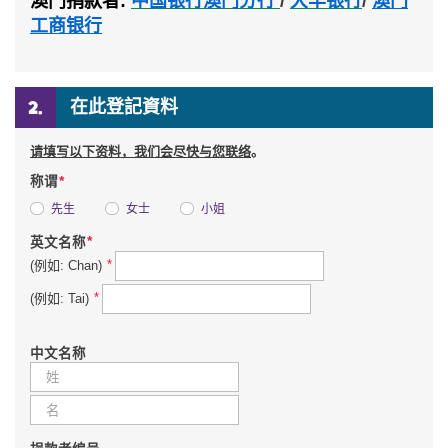
澳门捐款者
:
中国银行澳门分行
/
大丰银行
/
澳门
工商银行
在此登記資料
请填写以下资料，我们会尽快与您联络
。
*
称谓
先生
女士
小姐
*
英文名称
*
(例如: Chan)
*
(例如: Tai)
中文名称