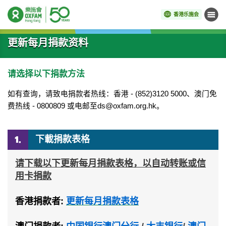
香港乐施会
菜单
开始主要内容
更新每月捐款资料
请选择以下捐款方法
如有查询，请致电捐款者热线：香港
- (852)3120 5000
、澳门免
费热线
- 0800809
或电邮至
ds@oxfam.org.hk
。
下載捐款表格
请下载以下更新每月捐款表格，以自动转账或信
用卡捐款
香港捐款者
:
更新每月捐款表格