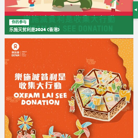
S
你的参与
乐施灭贫利是2024 (香港)