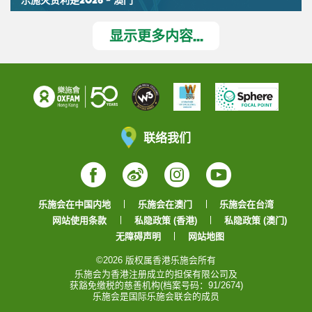
乐施灭贫利是2026 - 澳门
显示更多内容...
联络我们
Facebook
Weibo
Instagram
YouTube
乐施会在中国内地
乐施会在澳门
乐施会在台湾
网站使用条款
私隐政策 (香港)
私隐政策 (澳门)
无障碍声明
网站地图
©2026 版权属香港乐施会所有
乐施会为香港注册成立的担保有限公司及
获豁免缴税的慈善机构(档案号码：91/2674)
乐施会是国际乐施会联会的成员