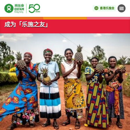
香港乐施会
菜单
开始主要内容
成为「乐施之友」