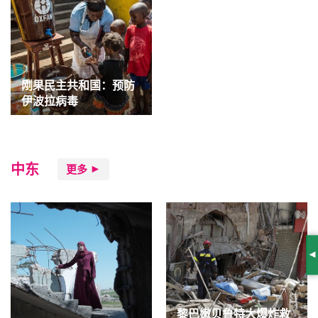
刚果民主共和国：预防
伊波拉病毒
中东
更多
S
黎巴嫩贝鲁特大爆炸救