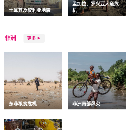
孟加拉．罗兴亚人道危
土耳其及叙利亚地震
机
非洲
更多
东非粮食危机
非洲南部风灾