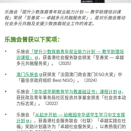
乐施会「提升少数族裔青年就业能力计划 — 教学助理培训课
程」荣获「至善奖 — 卓越多元共融服务奖」，是对乐施会推动
社会多元共融及支援少数族裔就业工作的肯定。
乐施会曾获以下奖项：
乐施会
「提升少数族裔青年就业能力计划 — 教学助理培
训课程」
，获香港社会服务联会颁发「至善奖 — 卓越
多元共融服务奖」。（2025）
澳门乐施会
获颁发「法国澳门商会澳门ESG大奖」中
「最佳非政府组织 Best NGO」。（2024）
乐施会
「非华语早期教育学与教基础证书」课程计划
，
获民政及青年事务局社区投资共享基金颁发「社会资本动
力标志奖」。（2022）
乐施会 「
从起步开始 — 幼稚园非华语学生学习中文支援
计划
」，获香港社会服务联会（社联）「卓越实践在社
福」奖励计划嘉许为「卓越社会服务奖」，以表扬我们的