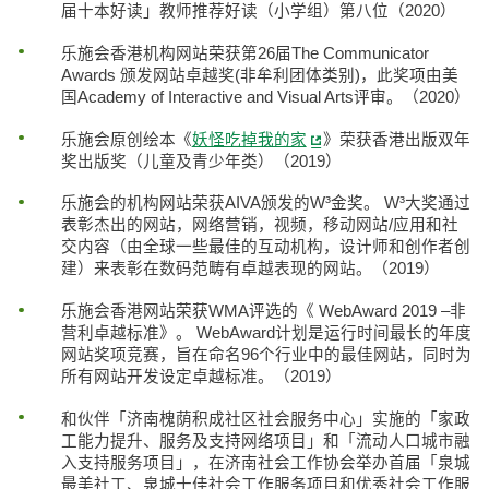
届十本好读」教师推荐好读（小学组）第八位（2020）
乐施会香港机构网站荣获第26届The Communicator
Awards 颁发网站卓越奖(非牟利团体类别)，此奖项由美
国Academy of Interactive and Visual Arts评审。（2020）
乐施会原创绘本《
妖怪吃掉我的家
》荣获香港出版双年
奖出版奖（儿童及青少年类）（2019）
乐施会的机构网站荣获AIVA颁发的W³金奖。 W³大奖通过
表彰杰出的网站，网络营销，视频，移动网站/应用和社
交内容（由全球一些最佳的互动机构，设计师和创作者创
建）来表彰在数码范畴有卓越表现的网站。（2019）
乐施会香港网站荣获WMA评选的《 WebAward 2019 –非
营利卓越标准》。 WebAward计划是运行时间最长的年度
网站奖项竞赛，旨在命名96个行业中的最佳网站，同时为
所有网站开发设定卓越标准。（2019）
和伙伴「济南槐荫积成社区社会服务中心」实施的「家政
工能力提升、服务及支持网络项目」和「流动人口城市融
入支持服务项目」，在济南社会工作协会举办首届「泉城
最美社工、泉城十佳社会工作服务项目和优秀社会工作服