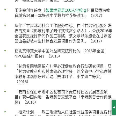
灾「特殊贡献集体」荣誉。（2018）
乐施会创作绘本《
如果世界是100人学校
》荣获香港教
育城第14届十本好读中学教师推荐好读奖。（2017）
伙伴「甘肃沐润社会工作服务中心」在《甘肃农民报》发
表的文章《彭坡村来了陪伴式致富引路人》，荣获2016年
全国农民报好新闻作品三等奖，该文章以乐施会在甘肃省
武山县彭坡村生计综合发展项目作为案例。（2017）
获北京师范大学中国公益研究院评比的「2016年全国
NPO最佳年报奖」（2016）
「甘肃贫困地区留守儿童心理健康教育行动研究项目」获
「甘肃省教科所和甘肃省心理学会」的全省中小学心理健
康教育课观摩研讨活动「赛课环节—小学组二等奖」
（2016）
「云南省保山市隆阳区瓦窑镇下麦庄村社区发展基金项
目」获中国内地—香港慈善交流平台「京港慈善合作典范
奖」（2016）
S
「榕禾计划——珠三角流动人口社区公益服务项目支援计