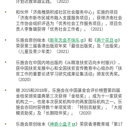
计划达致卓越实践。（2022）
和伙伴「济南槐荫积成社区社会服务中心」实施的项目
「济南市新市民城市融入支援服务项目」，获得济南社会
工作协会组织评选为「优秀社会工作服务项目」，项目负
责人李鲁璐获得「优秀社会工作者」。（2021）
乐施会原创绘本《
新年怎会不快乐
》和《
两个花旦
》
荣获第三届香港出版双年奖「最佳出版奖」及「出版奖」
（儿童及青少年类）（2021）
乐施会在中国内地出版的《从精准扶贫迈向乡村振兴》，
获中国扶贫发展中心和全国扶贫宣传教育中心组办的「扶
贫工作的重要论述学习研究成果征集活动」颁发优秀奖。
（2020）
继 2015和2018年，乐施会在中国基金会评价榜暨第四届
金桔奖颁奖盛典第三次获得「金桔奖」，成为十一家获奖
机构之一，也是本次获奖机构中的两家国际机构之一。乐
施会亦同时获得数个单项奖项：「特别贡献奖」，「大规
模资助奖」及「长期陪伴奖」。 （2020）
乐施会原创绘本《
神奇小盒子
》荣获香港教育城「第17