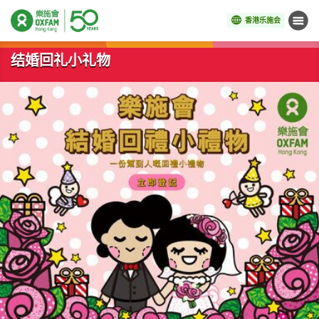
香港乐施会
菜单
开始主要内容
结婚回礼小礼物