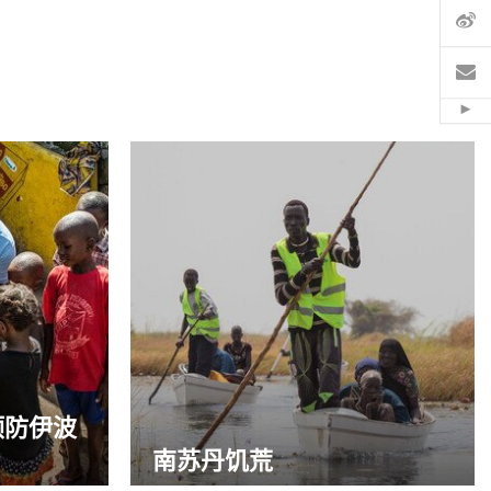
微
电
Hid
预防伊波
南苏丹饥荒