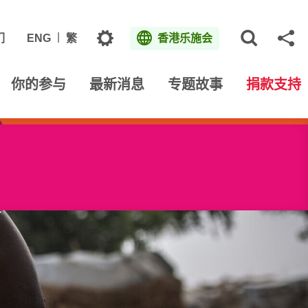
主题
们
ENG
繁
香港乐施会
打开网
分
你的参与
最新消息
专题故事
捐款支持