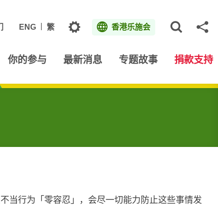
主题
们
ENG
繁
香港乐施会
打开网
分
你的参与
最新消息
专题故事
捐款支持
性不当行为「零容忍」，会尽一切能力防止这些事情发