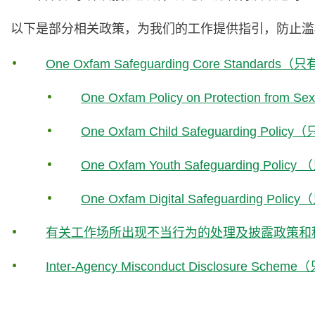
以下是部分相关政策，为我们的工作提供指引，防止滥
One Oxfam Safeguarding Core Standards
One Oxfam Policy on Protection from 
One Oxfam Child Safeguarding Poli
One Oxfam Youth Safeguarding Poli
One Oxfam Digital Safeguarding Pol
有关工作场所出现不当行为的处理及披露政策和
Inter-Agency Misconduct Disclosure Sch