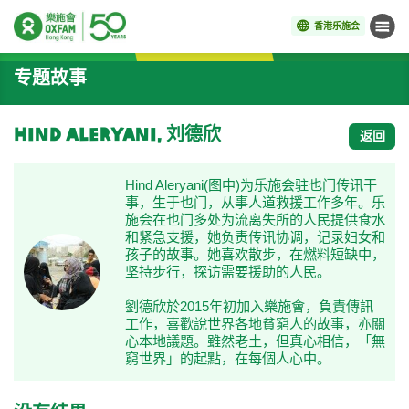
香港乐施会
菜单
开始主要内容
专题故事
Hind Aleryani, 刘德欣
返回
Hind Aleryani(图中)为乐施会驻也门传讯干
事，生于也门，从事人道救援工作多年。乐
施会在也门多处为流离失所的人民提供食水
和紧急支援，她负责传讯协调，记录妇女和
孩子的故事。她喜欢散步，在燃料短缺中，
坚持步行，探访需要援助的人民。
劉德欣於2015年初加入樂施會，負責傳訊
工作，喜歡說世界各地貧窮人的故事，亦關
心本地議題。雖然老土，但真心相信，「無
窮世界」的起點，在每個人心中。