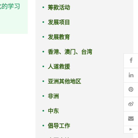
化的学习
筹款活动
发展项目
发展教育
香港、澳门、台湾
Fa
人道救援
Li
亚洲其他地区
Pi
非洲
微
中东
电
倡导工作
Hid