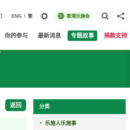
主题
们
ENG
繁
香港乐施会
打开网
分
你的参与
最新消息
专题故事
捐款支持
返回
分类
乐施人乐施事