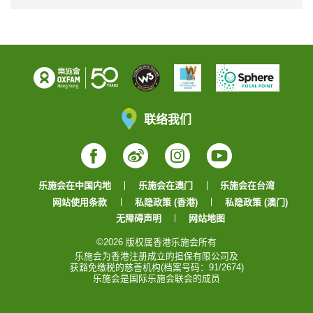
联络我们
Facebook
Weibo
Instagram
YouTube
乐施会在中国内地
乐施会在澳门
乐施会在台湾
网站使用条款
私隐政策 (香港)
私隐政策 (澳门)
无障碍声明
网站地图
©2026 版权属香港乐施会所有
乐施会为香港注册成立的担保有限公司及
获豁免缴税的慈善机构(档案号码：91/2674)
乐施会是国际乐施会联会的成员