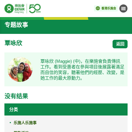
香港乐施会
菜单
开始主要内容
专题故事
覃咏欣
返回
覃咏欣 (Maggie) (中)，在樂施會負責傳訊
工作。看到受惠者在參與項目後展露著滿足
而自信的笑容，聽著他們的經歷、改變，是
她工作的最大原動力。
没有结果
分类
乐施人乐施事