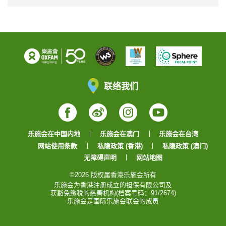
联络我们
Facebook
Weibo
Instagram
YouTube
乐施会在中国内地
乐施会在澳门
乐施会在台湾
网站使用条款
私隐政策 (香港)
私隐政策 (澳门)
无障碍声明
网站地图
©2026 版权属香港乐施会所有
乐施会为香港注册成立的担保有限公司及
获豁免缴税的慈善机构(档案号码：91/2674)
乐施会是国际乐施会联会的成员