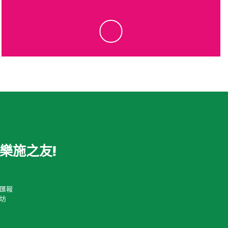
tick
樂施之友!
匯報
坊