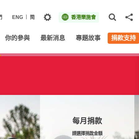
主題
們
ENG
简
香港樂施會
打開網
分
你的參與
最新消息
專題故事
捐款支持
每月捐款
請選擇捐款金額