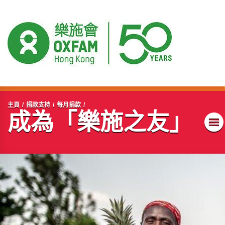
開始主要內容
主頁
捐款支持
每月捐款
成為「樂施之友」