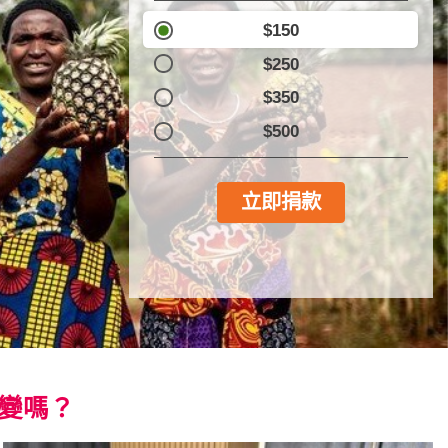
$150
$250
$350
$500
立即捐款
變嗎？