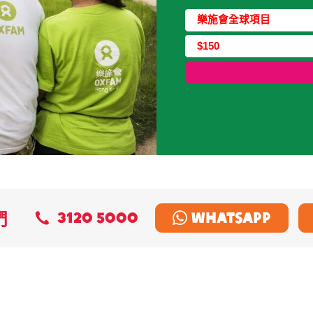
捐款類型
樂施會全球項目
捐款金額
$150
們
3120 5000
Whatsapp