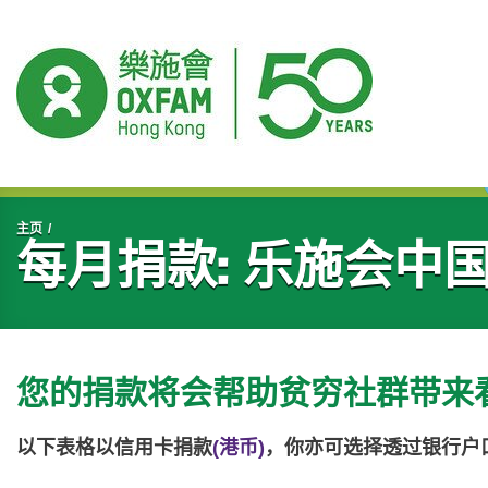
开始主要内容
主页
每月捐款: 乐施会中
您的捐款将会帮助贫穷社群带来
以下表格以信用卡捐款
(港币)
，你亦可选择透过银行户