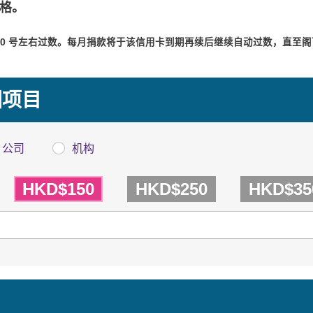
格。
 10 号左右过数。每月捐款将于该信用卡到期再续后继续自动过数，直至阁
国项目
公司
机构
HKD$150
HKD$250
HKD$35