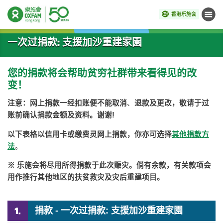
香港乐施会
菜单
开始主要内容
一次过捐款: 支援加沙重建家園
您的捐款将会帮助贫穷社群带来看得见的改
变！
注意：网上捐款一经扣账便不能取消
、
退款及更改，敬请于过
账前确认捐款金额及资料。谢谢
!
以下表格以信用卡或缴费灵网上捐款，你亦可选择
其他捐款方
法
。
※
乐施会将尽用所得捐款于此次赈灾。倘有余款，有关款项会
用作推行其他地区的扶贫救灾及灾后重建项目
。
捐款 - 一次过捐款: 支援加沙重建家園