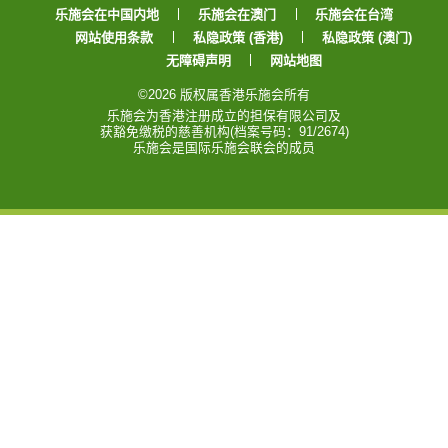
Facebook
Weibo
Instagram
YouTube
乐施会在中国内地
乐施会在澳门
乐施会在台湾
网站使用条款
私隐政策 (香港)
私隐政策 (澳门)
无障碍声明
网站地图
©2026 版权属香港乐施会所有
乐施会为香港注册成立的担保有限公司及
获豁免缴税的慈善机构(档案号码：91/2674)
乐施会是国际乐施会联会的成员