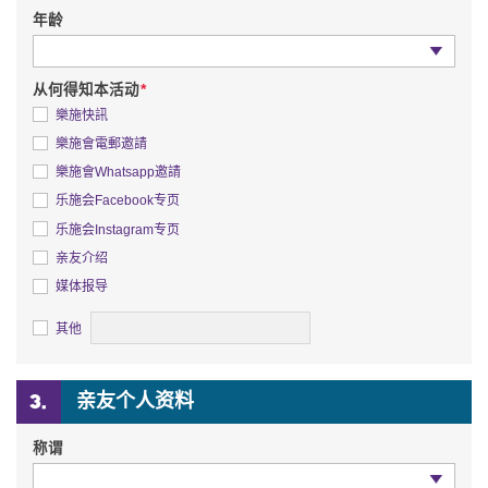
年龄
年龄
*
从何得知本活动
樂施快訊
樂施會電郵邀請
樂施會Whatsapp邀請
乐施会Facebook专页
乐施会Instagram专页
亲友介绍
媒体报导
详情
其他
亲友个人资料
称谓
称谓