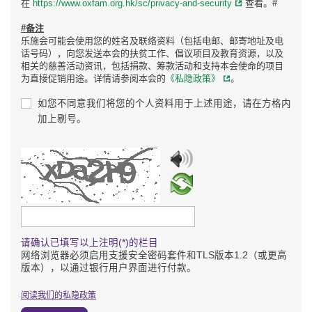
在
https://www.oxfam.org.hk/sc/privacy-and-security
查看。#
#备注
乐施会可能会使用您的姓名及联络资料（包括电邮、邮寄地址及电
话号码），向您发送本会的扶贫工作、倡议项目及教育资源，以及
相关的慈善活动资讯，包括捐款、筹款活动和支持本会使命的项目
为直接促销用途。详情请参阅本会的
《私隐政策》
。
如您不同意我们将您的个人资料用于上述用途，请在方格内
加上剔号。
请输入验证码
请确认已填写以上注明(*)的栏目
网络浏览器必须启用支援安全密码套件和TLS版本1.2（或更高
版本），以通过银行用户界面进行付款。
阅读我们的私隐政策