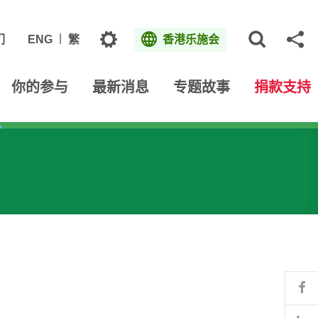
主题
们
ENG
繁
香港乐施会
打开网
分
你的参与
最新消息
专题故事
捐款支持
Fa
Li