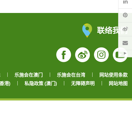
Pi
微
联络我们
电
Hid
Facebook
Weibo
Insta
Yo
地
乐施会在澳门
乐施会在台湾
网站使用条款
香港)
私隐政策 (澳门)
无障碍声明
网站地图