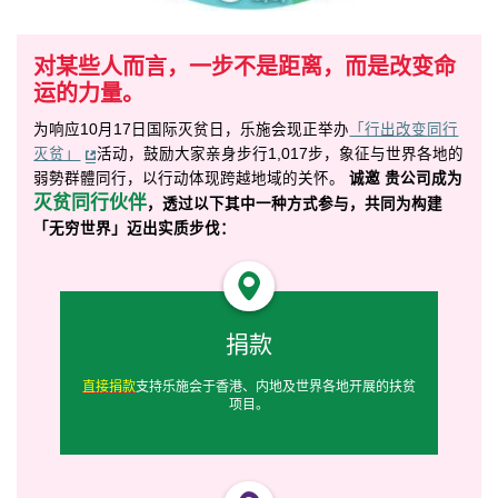
对某些人而言，一步不是距离，而是改变命
运的力量。
为响应
10
月
17
日国际灭贫日，乐施会现正举办
「行出改变
同行
灭贫」
活动，鼓励大家亲身步行
1,017
步，象征与世界各地的
弱勢群體同行，以行动体现跨越地域的关怀。
诚邀 贵公司成为
灭贫同行伙伴
，透过以下其中一种方式参与，共同为构建
「无穷世界」迈出实质步伐：
捐款
直接捐款
支持乐施会于香港、内地及世界各地开展的扶贫
项目。