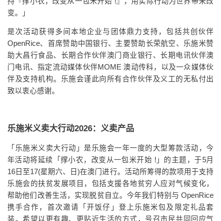
持『撑小农，改变从一包米开始 !』，用实际行动为世界带来改
变。」
是次活动获得多间本地企业与团体鼎力支持，包括共创伙伴
OpenRice、首席赞助中国银行、主要赞助长荣航空、乐施米赞
助大昌行食品、长期合作伙伴澳门商业银行、长期电讯伙伴澳
门电讯、指定流动媒体伙伴MOME 澳动传科，以及一众媒体伙
伴及支持机构。乐施会谨此向所有合作伙伴及义工的无私付出
致以衷心感谢。
乐施米义卖大行动2026：义卖产品
「乐施米义卖大行动」是乐施会一年一度的大型筹款活动，今
年活动将延续「撑小农，改变从一包米开始 !」的主题，于5月
16日至17(星期六、日)在澳门进行。活动所筹得的款项用于支持
乐施会的扶贫发展项目，包括支援各地贫穷人应对气候变化，
帮助他们改善生活，实现脱贫自立。今年我们特别与 OpenRice
携手合作，首次邀请「开饭仔」登上乐施米包及限定礼品套
装。希望以更有趣、更贴近生活的方式，号召市民共同回应气