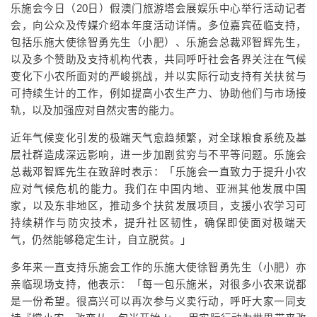
乐施会今日（20日）假澳门旅游塔会展娱乐中心举行活动记者
会，向公众及传媒介绍本年度活动详情。多位嘉宾莅临支持，
包括乐施大使徐智勇先生（小肥）、乐施会总裁邓智辉先生，
以及多个赞助及支持机构代表，共同呼吁社会各界关注在气候
变化下小农所面对的严峻挑战，并以实际行动支持有关扶贫与
可持续生计的工作，例如提高小农生产力、协助他们与市场接
轨，以及加强应对自然灾害的能力。
近年气候变化引发的极端天气愈趋频繁，对全球粮食系统及基
层社群造成深远影响，进一步加剧贫穷与不平等问题。乐施会
总裁邓智辉先生在致辞时表示：「乐施会一直致力于提升小农
应对气候危机的能力。我们在中国内地、亚洲其他发展中国
家，以及东非地区，推动多个扶贫发展项目，支援小农学习可
持续耕作与防灾技术，提升社区韧性，确保即使面对极端天
气，仍然能够稳定生计，自立脱贫。」
多年来一直支持乐施会工作的乐施大使徐智勇先生（小肥）亦
亲临现场支持，他表示：「每一包乐施米，对很多小农来说都
是一份希望。很高兴可以再次参与义卖行动，呼吁大家一同支