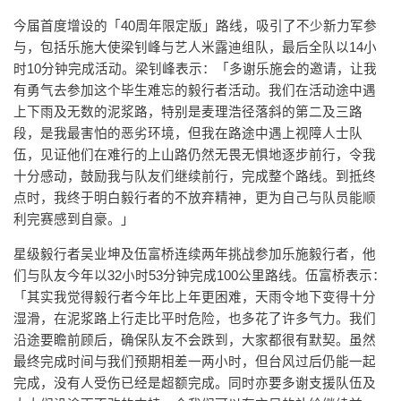
今届首度增设的「40周年限定版」路线，吸引了不少新力军参
与，包括乐施大使梁钊峰与艺人米露迪组队，最后全队以14小
时10分钟完成活动。梁钊峰表示：「多谢乐施会的邀请，让我
有勇气去参加这个毕生难忘的毅行者活动。我们在活动途中遇
上下雨及无数的泥浆路，特别是麦理浩径落斜的第二及三路
段，是我最害怕的恶劣环境，但我在路途中遇上视障人士队
伍，见证他们在难行的上山路仍然无畏无惧地逐步前行，令我
十分感动，鼓励我与队友们继续前行，完成整个路线。到抵终
点时，我终于明白毅行者的不放弃精神，更为自己与队员能顺
利完赛感到自豪。」
星级毅行者吴业坤及伍富桥连续两年挑战参加乐施毅行者，他
们与队友今年以32小时53分钟完成100公里路线。伍富桥表示：
「其实我觉得毅行者今年比上年更困难，天雨令地下变得十分
湿滑，在泥浆路上行走比平时危险，也多花了许多气力。我们
沿途要瞻前顾后，确保队友不会跌到，大家都很有默契。虽然
最终完成时间与我们预期相差一两小时，但台风过后仍能一起
完成，没有人受伤已经是超额完成。同时亦要多谢支援队伍及