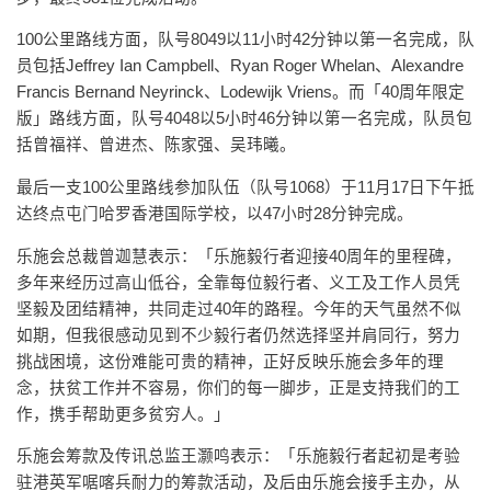
100公里路线方面，队号8049以11小时42分钟以第一名完成，队
员包括Jeffrey Ian Campbell、Ryan Roger Whelan、Alexandre
Francis Bernand Neyrinck、Lodewijk Vriens。而「40周年限定
版」路线方面，队号4048以5小时46分钟以第一名完成，队员包
括曾福祥、曾进杰、陈家强、吴玮曦。
最后一支100公里路线参加队伍（队号1068）于11月17日下午抵
达终点屯门哈罗香港国际学校，以47小时28分钟完成。
乐施会总裁曾迦慧表示：「乐施毅行者迎接40周年的里程碑，
多年来经历过高山低谷，全靠每位毅行者、义工及工作人员凭
坚毅及团结精神，共同走过40年的路程。今年的天气虽然不似
如期，但我很感动见到不少毅行者仍然选择坚并肩同行，努力
挑战困境，这份难能可贵的精神，正好反映乐施会多年的理
念，扶贫工作并不容易，你们的每一脚步，正是支持我们的工
作，携手帮助更多贫穷人。」
乐施会筹款及传讯总监王灏鸣表示：「乐施毅行者起初是考验
驻港英军啹喀兵耐力的筹款活动，及后由乐施会接手主办，从