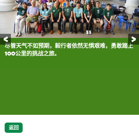
前一页
尽管天气不如预期，毅行者依然无惧艰难，勇敢踏上
100公里路线方面，队号8049以11小时42分钟以第
「40周年限定版」路线方面，队号4048以5小时46
最后一支100公里路线参加队伍（队号1068）于11月
匡智狮子会晨岗学校活动主任施Sir连续12年带领学
乐施大使梁钊峰与艺人米露迪组队参加乐施毅行者。
乐施大使梁钊峰与艺人米露迪组队参加乐施毅行者。
乐施大使梁钊峰与艺人米露迪组队参加乐施毅行者。
乐施大使梁钊峰的粉丝在凌晨到终点支持。
星级毅行者吴业坤及伍富桥连续两年挑战参加乐施毅
星级毅行者吴业坤及伍富桥连续两年挑战参加乐施毅
队号0263四人第一次参加:「我们暂时完成了接近80
队号0834其中一位成员第三次参加，而另外三位则
100公里的挑战之旅。
一名完成，队员包括Jeffrey Ian Campbell、
分钟以第一名完成，队员包括曾福祥、曾进杰、陈家
17日下午抵达终点屯门哈罗香港国际学校，以47小
生参加乐施毅行者。
行者。
行者。
公里，仍然觉得终点在望。我们中途绝对有想过放
第一次参与:「昨天和今天都有下雨，令我们满脚泥
Ryan Roger Whelan、Alexandre Francis
强、吴玮曦。
时28分钟完成。
弃，不过始终四人一队，要完成一件事必须要有毅
浆，比平时辛苦，但靠着互相鼓励继续前行。而沿途
Bernand Neyrinck、Lodewijk Vriens。
力，所以决定坚持到底。天气是一个很大的挑战，因
的检查站有很多义工帮忙装水和打气，气氛好像开
为从未试过在泥巴中行山，鞋子亦很重，要运用很多
party。其实我们之中有一个队友在50公里开始已
膝头和大腿的力量，也会担心自己受伤，但只要小心
经脚痛，但我们仍然坚持走到第八个检查站大帽山，
翼翼，四人一起互相提点，其实都可以克服。」
希望四人一起加油，无伤无痛完成活动，在终点影张
靓相。参加毅行者最重要的是帮到人。」
返回