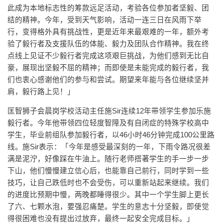
此成为本地标志性的筹款远足活动，考验各位参加者坚毅、团
结的精神。今年，受到天气影响，活动一连三日在风雨下举
行，变得格外具有挑战性，更是近年来最艰难的一年，额外考
验了毅行者及支援队伍的体能、毅力及团队合作精神。我在终
点线上见证不少毅行者完成这项艰巨挑战，为他们感到无比自
豪，展现出坚毅不屈的精神；而即使是未能完成的毅行者，我
们也衷心感谢他们的参与和尝试。期望来年能与各位继续坚并
肩，毅行路上见！」
匡智狮子会晨岗学校活动主任施Sir连续12年带领学生参加乐施
毅行者。今年他带领四位轻度智障及有自闭症的特殊学校高中
学生，毕业前组队参加毅行者，以46小时46分钟完成100公里路
线。施Sir表示：「今年是感受最深刻的一年，下雨令路况很差
满是泥泞，好像踩在牛油上。随行老师搭著学生的手一步一步
下山，他们慢慢建立信心后，也能靠自己前行，同时学到一些
技巧，让自己跌低时也不会受伤，可以重新站起来继续。我们
的进度比预期中慢，两晚都睡得很少。其中一个学生脚上更长
了六、七颗水泡，要强忍痛楚。学生的意志十分坚毅，即使觉
得很困难也没有提出过放弃，最终一起安全完成目标。」