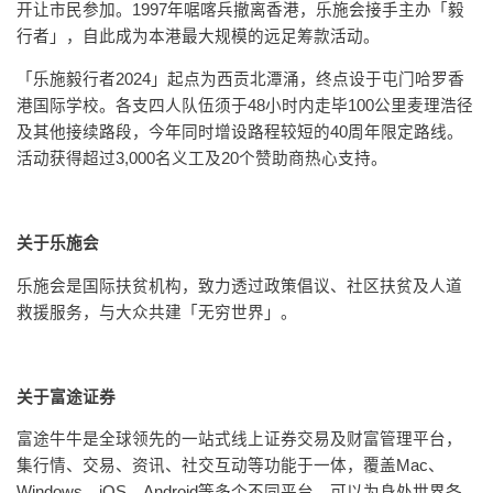
开让市民参加。1997年啹喀兵撤离香港，乐施会接手主办「毅
行者」，自此成为本港最大规模的远足筹款活动。
「乐施毅行者2024」起点为西贡北潭涌，终点设于屯门哈罗香
港国际学校。各支四人队伍须于48小时内走毕100公里麦理浩径
及其他接续路段，今年同时增设路程较短的40周年限定路线。
活动获得超过3,000名义工及20个赞助商热心支持。
关于乐施会
乐施会是国际扶贫机构，致力透过政策倡议、社区扶贫及人道
救援服务，与大众共建「无穷世界」。
关于富途证券
富途牛牛是全球领先的一站式线上证券交易及财富管理平台，
集行情、交易、资讯、社交互动等功能于一体，覆盖Mac、
Windows、iOS、Android等多个不同平台，可以为身处世界各