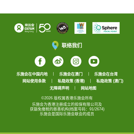
联络我们
Facebook
Weibo
Instagram
YouTube
乐施会在中国内地
乐施会在澳门
乐施会在台湾
网站使用条款
私隐政策 (香港)
私隐政策 (澳门)
无障碍声明
网站地图
©2026 版权属香港乐施会所有
乐施会为香港注册成立的担保有限公司及
获豁免缴税的慈善机构(档案号码：91/2674)
乐施会是国际乐施会联会的成员