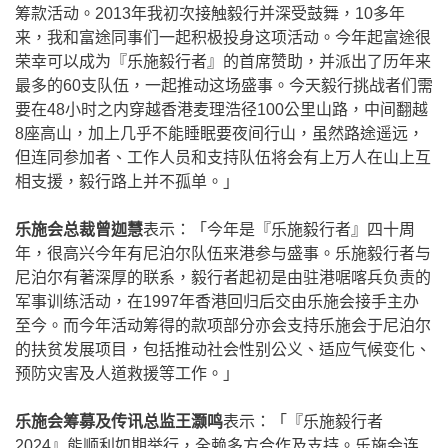
筹款活动。2013年我初次接触毅行并深受鼓舞，10多年
来，我和富途同事们一起积极投身这项活动。今年起富途很
荣幸可以成为『乐施毅行者』的首席赞助，并派出了历年来
最多的60支队伍，一起推动这场盛事。今天毅行挑战者们需
要在48小时之内穿越香港麦理浩径100公里山路，中间翻越
8座高山，加上几乎不能睡眠要夜间行山，虽然路途遥远，
但连同参加者、工作人员和支持队伍将会有上万人在山上互
相支援，毅行路上并不孤单。」
乐施会总裁曾迦慧
表示：「今年是『乐施毅行者』四十周
年，很高兴今年有尼泊尔队伍来港参与盛事。乐施毅行者与
尼泊尔有著深厚的联系，毅行者起初是由驻港啹喀兵负责的
军事训练活动，在1997年香港回归后交由乐施会接手主办
至今。而今年活动筹得的款项部分亦会支持乐施会于尼泊尔
的扶贫发展项目，包括推动社会性别公义、适应气候变化、
预防灾害及人道救援等工作。」
乐施会筹募及传讯总监王灏鸣
表示：「『乐施毅行者
2024』能顺利如期举行，全赖多方合作及支持。乐施会连