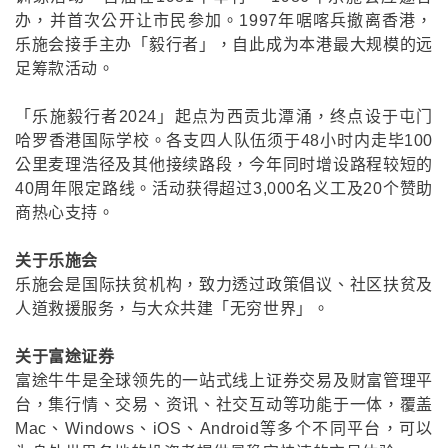
办，并首次公开让市民参加。1997年啹喀兵撤离香港，
乐施会接手主办「毅行者」，自此成为本港最大规模的远
足筹款活动。
「乐施毅行者2024」起点为西贡北潭涌，终点设于屯门
哈罗香港国际学校。各支四人队伍须于48小时内走毕100
公里麦理浩径及其他接续路段，今年同时增设路程较短的
40周年限定路线。活动获得超过3,000名义工及20个赞助
商热心支持。
关于乐施会
乐施会是国际扶贫机构，致力透过政策倡议、社区扶贫及
人道救援服务，与大众共建「无穷世界」。
关于富途证券
富途牛牛是全球领先的一站式线上证券交易及财富管理平
台，集行情、交易、资讯、社交互动等功能于一体，覆盖
Mac、Windows、iOS、Android等多个不同平台，可以