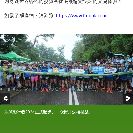
为身处世界各地的投资者提供最稳定快速的交易体验。
如欲了解详情，请浏览:
https://www.futuhk.com
前一页
乐施毅行者2024正式起步，一众健儿迎接挑战。
乐施毅行者督导小组召集人陈智思（左四）、教育局局长蔡若莲
（由左至右）乐施会董事会成员Wayne Porritt、乐施会董事会主席
（由左至右）乐施会总裁曾迦慧、乐施大使梁钊峰、富途控股联合
超过40位来自不同界别的商界领袖参加「乐施毅行者2024领袖
首席赞助富途证券派出队伍参与「乐施毅行者2024」，精神奕奕准
首席赞助富途证券邀请资深超级毅行者陈国强KK Sir带领富途60支队
乐施毅行者督导小组召集人陈智思期待毅行者日后创造更多新篇
律政司副司长张国钧出席「乐施毅行者2024」的起步礼。
乐施毅行者首席赞助富途证券创办人兼董事长李华（右），以及富
（左五）、消防处处长杨恩健（右四）、陈廷骅基金会项目总裁潘
夏智贤、富途证券国际(香港)有限公司董事总经理谢志坚、乐施毅行
创办人李镭、乐施毅行者首席赞助富途证券创办人兼董事长李华、
行」。
备出发。
伍参与盛事。
章。
途控股联合创办人李镭（左）与毅行者们无惧风雨。
经光（左六）、乐施会总裁曾迦慧（右五）及一众嘉宾主持乐施毅
者督导小组召集人陈智思、律政司副司长张国钧、三届亚运金牌得
乐施毅行者督导小组召集人陈智思、场地单车世青冠军梁峻荣、三
行者2024起步礼。
主兼世界冠军黄金宝、场地单车世界冠军郭灏霆、场地单车世青冠
届亚运金牌得主兼世界冠军黄金宝、场地单车世界冠军郭灏霆、富