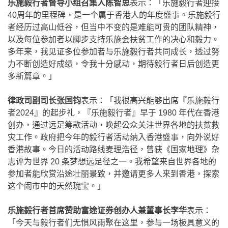
乐施毅行者督导小组召集人陈智思
表示：「乐施毅行者迎接
40周年的里程碑，是一个属于香港人的年度盛事。乐施毅行
者经历过高山低谷，但当中不变的是难能可贵的团队精神，
以及每位参加者以脚步支持乐施会扶贫工作的决心和毅力。
多年来，我见证多位参加者与乐施毅行者共同成长，透过努
力不断创造好成绩，令我十分感动，期待毅行者日后创造更
多新篇章。」
律政司副司长张国钧
表示：「我很高兴能够出席『乐施毅行
者2024』的起步礼，『乐施毅行者』早于 1980 年代在香港
创办，通过远足筹款活动，唤起公众关注世界各地的扶贫救
灾工作。政府把今年的毅行者活动纳入香港盛事，向外说好
香港故事。今日的活动路线麦理浩径，曾获《国家地理》杂
志评为世界 20 条梦想远足径之一。我希望来自世界各地的
参加者能欣赏沿途壮丽景致，并邀请更多人来到香港，探索
这个闹市中的天然瑰宝。」
乐施毅行者首席赞助富途证券创办人兼董事长李华
表示：
「今天与毅行者们无惧风雨聚在这里，参与一场极具意义的