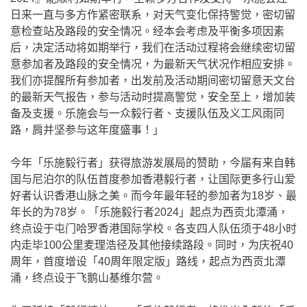
日来一直与多方作紧密联系，对天气变化保持警觉，密切留
意检查站及路段的安全情况。经本会考虑及平衡多项因素
后，决定活动将如期举行，我们在活动过程将会继续密切留
意参加者及路段的安全情况，为最新天气状况作相应安排。
我们亦提醒所有参加者，出发前及活动期间密切留意天文台
的最新天气报告，参与活动时提高警觉，安全至上，增加装
备及支援。乐施会与一众毅行者、支援队伍及义工风雨同
路，肩并坚参与这年度盛事！」
今年「乐施毅行者」获得旅游发展局的赞助，今届有来自韩
国与尼泊尔的队伍首度参加香港毅行者，让国际更多行山爱
好者认识香港山脉之美。而今年最年轻的参加者为18岁、最
年长的为78岁。「乐施毅行者2024」起点为西贡北潭涌，
终点设于屯门哈罗香港国际学校。各支四人队伍须于48小时
内走毕100公里麦理浩径及其他接续路段。同时，为庆祝40
周年，首度增设「40周年限定版」路线，起点为西贡北潭
涌，终点设于飞鹅山基维尔营。