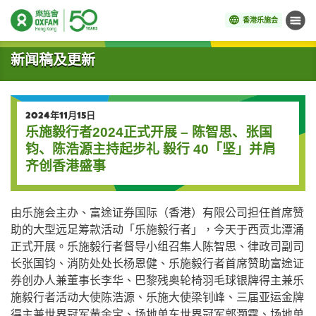
香港乐施会
菜单
开始主要内容
新闻稿及更新
2024年11月15日
乐施毅行者2024正式开展 – 陈智思、张国
钧、陈浩源主持起步礼 毅行 40「坚」并肩
齐创香港盛事
由乐施会主办、富途证券国际（香港）有限公司担任首席赞
助的大型远足筹款活动「乐施毅行者」，今天于西贡北潭涌
正式开展。乐施毅行者督导小组召集人陈智思、律政司副司
长张国钧、消防处处长杨恩健、乐施毅行者首席赞助富途证
券创办人兼董事长李华、巴黎残奥轮椅羽毛球银牌得主兼乐
施毅行者活动大使陈浩源、乐施大使梁钊峰、三届亚运金牌
得主兼世界冠军黄金宝、场地单车世界冠军郭灏霆、场地单