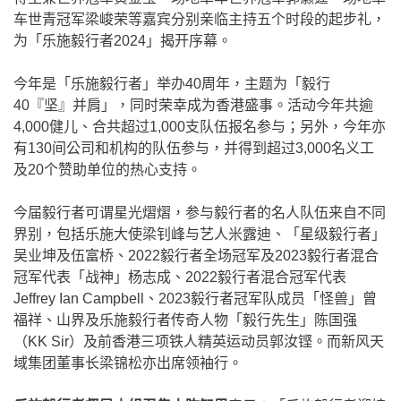
车世青冠军梁峻荣等嘉宾分别亲临主持五个时段的起步礼，
为「乐施毅行者2024」揭开序幕。
今年是「乐施毅行者」举办40周年，主题为「毅行
40『坚』并肩」，同时荣幸成为香港盛事。活动今年共逾
4,000健儿、合共超过1,000支队伍报名参与；另外，今年亦
有130间公司和机构的队伍参与，并得到超过3,000名义工
及20个赞助单位的热心支持。
今届毅行者可谓星光熠熠，参与毅行者的名人队伍来自不同
界别，包括乐施大使梁钊峰与艺人米露迪、「星级毅行者」
吴业坤及伍富桥、2022毅行者全场冠军及2023毅行者混合
冠军代表「战神」杨志成、2022毅行者混合冠军代表
Jeffrey Ian Campbell、2023毅行者冠军队成员「怪兽」曾
福祥、山界及乐施毅行者传奇人物「毅行先生」陈国强
（KK Sir）及前香港三项铁人精英运动员郭汝铿。而新风天
域集团董事长梁锦松亦出席领袖行。