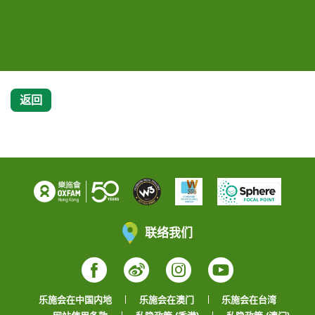
军梁峻荣及乐施会总裁曾迦慧主持乐施毅行者2024起步礼。
途证券国际(香港)有限公司董事总经理谢志坚、巴黎残奥轮椅羽毛球
银牌得主兼乐施毅行者活动大使陈浩源、乐施会董事会主席夏智贤
及乐施会董事会成员Russell Lamb主持乐施毅行者2024起步礼。
返回
联络我们
Facebook
Weibo
Instagram
YouTube
乐施会在中国内地
乐施会在澳门
乐施会在台湾