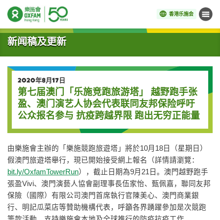
香港乐施会
菜单
开始主要内容
新闻稿及更新
2020年8月17日
第七届澳门「乐施竞跑旅游塔」 越野跑手张
盈、澳门演艺人协会代表联同友邦保险呼吁
公众报名参与 抗疫跨越界限 跑出无穷正能量
由樂施會主辦的「樂施競跑旅遊塔」將於10月18日（星期日）
假澳門旅遊塔舉行，現已開始接受網上報名（詳情請瀏覽：
bit.ly/OxfamTowerRun
），截止日期為9月21日。澳門越野跑手
張盈Vivi、澳門演藝人協會副理事長伍家怡、甄佩嘉，聯同友邦
保險（國際）有限公司澳門首席執行官陳美心、澳門商業銀
行、明記瓜菜店等贊助機構代表，呼籲各界踴躍參加是次競跑
籌款活動，支持樂施會本地及全球推行的防疫抗疫工作。