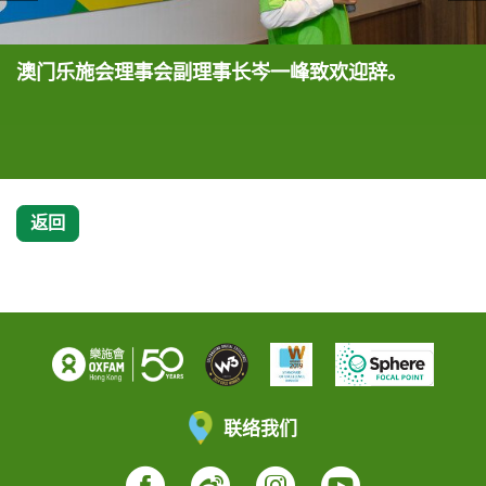
澳门乐施会理事会副理事长岑一峰致欢迎辞。
友邦保险（国际）有限公司澳门首席执行官陈美心
今年大会邀请了澳门越野跑手张盈Vivi参与今年的盛
澳门演艺人协会副理事长伍家怡（右）以及甄佩嘉
各嘉宾呼吁各界踊跃参加「乐施竞跑旅游塔」！
「乐施竞跑旅游塔2020」的宣传海报。
（图中女士）一直大力支持活动，呼吁公众踊跃参加
事，Vivi努力不懈、坚毅不屈的态度正是我们扶贫路
（左）将会协助活动宣传，分享如何跑塔助人。
乐施会主办的「乐施竞跑旅游塔」。
上持有的精神。
返回
联络我们