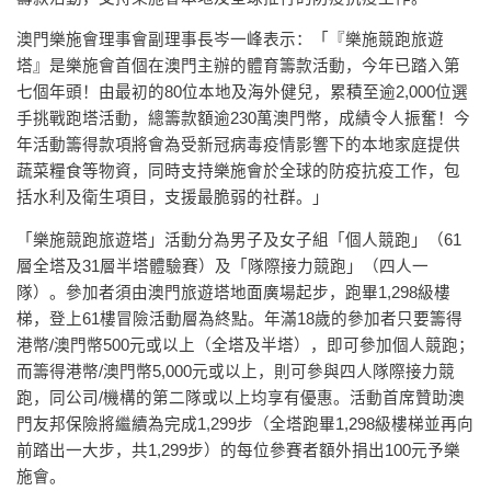
澳門樂施會理事會副理事長岑一峰表示：「『樂施競跑旅遊
塔』是樂施會首個在澳門主辦的體育籌款活動，今年已踏入第
七個年頭！由最初的80位本地及海外健兒，累積至逾2,000位選
手挑戰跑塔活動，總籌款額逾230萬澳門幣，成績令人振奮！今
年活動籌得款項將會為受新冠病毒疫情影響下的本地家庭提供
蔬菜糧食等物資，同時支持樂施會於全球的防疫抗疫工作，包
括水利及衛生項目，支援最脆弱的社群。」
「樂施競跑旅遊塔」活動分為男子及女子組「個人競跑」（61
層全塔及31層半塔體驗賽）及「隊際接力競跑」（四人一
隊）。參加者須由澳門旅遊塔地面廣場起步，跑畢1,298級樓
梯，登上61樓冒險活動層為終點。年滿18歲的參加者只要籌得
港幣/澳門幣500元或以上（全塔及半塔），即可參加個人競跑；
而籌得港幣/澳門幣5,000元或以上，則可參與四人隊際接力競
跑，同公司/機構的第二隊或以上均享有優惠。活動首席贊助澳
門友邦保險將繼續為完成1,299步（全塔跑畢1,298級樓梯並再向
前踏出一大步，共1,299步）的每位參賽者額外捐出100元予樂
施會。