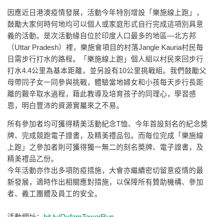
因應近日港澳疫情發展，活動今年特別增設「樂施線上跑」，
鼓勵大家何時何地均可以個人或家庭形式自行完成這項別具意
義的活動。是次活動緣自位於印度人口最多的地區—北方邦
（Uttar Pradesh）裡，樂施會項目的村落Jangle Kauria村民每
日需步行打水的路程。「樂施線上跑」個人組以村民來回步行
打水4.4公里為基本距離，並另設有10公里挑戰組。我們鼓勵父
母帶同子女一同參與挑戰，體驗當地婦女和小孩每天步行長距
離的艱辛取水過程，藉此教導及培育孩子的同理心，學習感
恩，明白豐沛的資源實屬來之不易。
所有參加者均可獲得精美活動紀念T恤、今年首設刻名的紀念獎
牌、完成競跑電子證書，及精美禮品包。而每位完成「樂施線
上跑」之參加者則可獲得獨一無二的刻名奬牌、電子證書，及
精美禮品乙份。
今年活動亦作出多項防疫措施，大會亦繼續密切留意疫情的最
新發展，適時作出相關應對措施，以保障所有贊助機構、參加
者、義工團體及員工的安全。