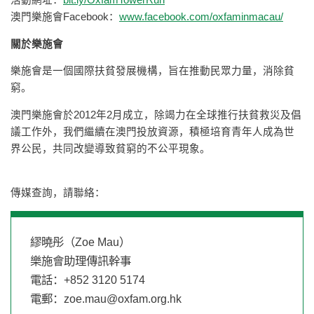
活動網址：
bit.ly/OxfamTowerRun
澳門樂施會Facebook：
www.facebook.com/oxfaminmacau/
關於樂施會
樂施會是一個國際扶貧發展機構，旨在推動民眾力量，消除貧
窮。
澳門樂施會於2012年2月成立，除竭力在全球推行扶貧救災及倡
議工作外，我們繼續在澳門投放資源，積極培育青年人成為世
界公民，共同改變導致貧窮的不公平現象。
傳媒查詢，請聯絡：
繆曉彤（Zoe Mau）
樂施會助理傳訊幹事
電話：+852 3120 5174
電郵：
zoe.mau@oxfam.org.hk