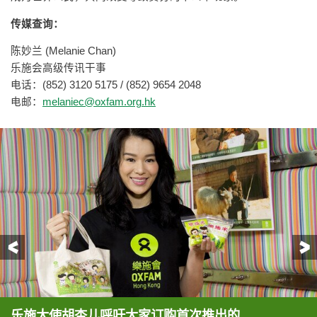
传媒查询：
陈妙兰 (Melanie Chan)
乐施会高级传讯干事
电话：(852) 3120 5175 / (852) 9654 2048
电邮：
melaniec@oxfam.org.hk
前一页
乐施大使胡杏儿呼吁大家订购首次推出的
乐施大使胡杏儿呼吁大家支持「乐施米义卖大行
乐施大使胡杏儿同时呼吁大家支持乐施会的扶贫发展
乐施大使森美手持每包20元的乐施米包。
乐施大使森美呼吁大家支持「乐施米义卖大行动」。
乐施大使森美为「乐施米义卖大行动」参与拍摄宣传