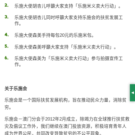
乐施大使胡杏儿呼籲大家支持「乐施米义卖大行动」。
乐施大使胡杏儿同时呼籲大家支持乐施会的扶贫发展工
作。
乐施大使森美手持每包20元的乐施米包。
乐施大使森美呼籲大家支持「乐施米义卖大行动」。
乐施大使森美为「乐施米义卖大行动」参与拍摄宣传工
作。
关于乐施会
S
乐施会是一个国际扶贫发展机构，旨在推动民众力量，消除贫
穷。
乐施会－澳门分会于2012年2月成立，除竭力在全球推行扶贫救
灾及倡议工作外，我们继续在澳门投放资源，积极培育青年人
成为世界公民，共同改变导致贫穷的不公平现象。