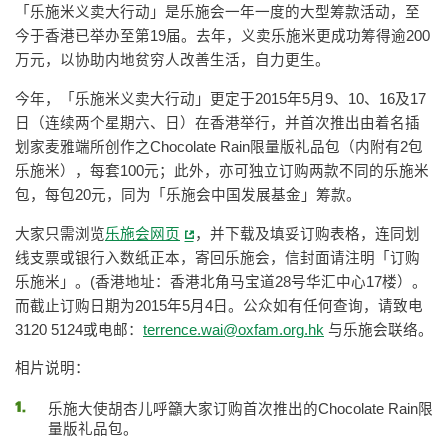
「乐施米义卖大行动」是乐施会一年一度的大型筹款活动，至
今于香港已举办至第19届。去年，义卖乐施米更成功筹得逾200
万元，以协助内地贫穷人改善生活，自力更生。
今年，「乐施米义卖大行动」更定于2015年5月9、10、16及17
日（连续两个星期六、日）在香港举行，并首次推出由着名插
划家麦雅端所创作之Chocolate Rain限量版礼品包（内附有2包
乐施米），每套100元；此外，亦可独立订购两款不同的乐施米
包，每包20元，同为「乐施会中国发展基金」筹款。
大家只需浏览
乐施会网页
，并下载及填妥订购表格，连同划
线支票或银行入数纸正本，寄回乐施会，信封面请注明「订购
乐施米」。(香港地址：香港北角马宝道28号华汇中心17楼）。
而截止订购日期为2015年5月4日。公众如有任何查询，请致电
3120 5124或电邮：
terrence.wai@oxfam.org.hk
与乐施会联络。
相片说明：
乐施大使胡杏儿呼籲大家订购首次推出的Chocolate Rain限
量版礼品包。