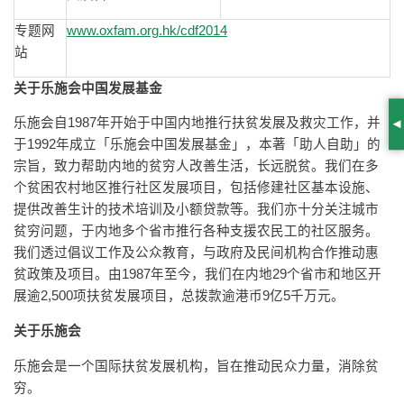
专题网
www.oxfam.org.hk/cdf2014
站
关于乐施会中国发展基金
乐施会自1987年开始于中国内地推行扶贫发展及救灾工作，并
S
于1992年成立「乐施会中国发展基金」，本著「助人自助」的
宗旨，致力帮助内地的贫穷人改善生活，长远脱贫。我们在多
个贫困农村地区推行社区发展项目，包括修建社区基本设施、
提供改善生计的技术培训及小额贷款等。我们亦十分关注城市
贫穷问题，于内地多个省市推行各种支援农民工的社区服务。
我们透过倡议工作及公众教育，与政府及民间机构合作推动惠
贫政策及项目。由1987年至今，我们在内地29个省市和地区开
展逾2,500项扶贫发展项目，总拨款逾港币9亿5千万元。
关于乐施会
乐施会是一个国际扶贫发展机构，旨在推动民众力量，消除贫
穷。