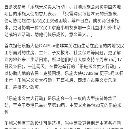
曾多次参与「乐施米义卖大行动」、并随乐施会到访中国内地
项目的乐施大使胡杏儿表示：「只需购买每包20元的乐施米，
便可协助超过2亿农民工突破困境，尊严自立。购买两包乐施
米，更可协助一位农民工家庭小朋友参加一次儿童小组外出活
动或培训活动，助他们快乐成长，意义重大。」
首次担任乐施大使C AllStar也非常关注仍生活在底层的内地农民
工所面对的住房、生计、子女教育、社会保障等问题，更了解
到内地外来工生活困难。所以他们呼吁大家支持今周末 (5月17
日及18日)，一连两天，在香港举行的「乐施米义卖大行动」，
以协助内地的农民工克服困境。乐施大使C AllStar 更于5月10日
出席「乐施米义卖大行动」开幕礼后，即场向市民义卖乐施
米，筹得不少款项。
「乐施米义卖大行动」是乐施会一年一度的大型扶贫筹款活
动，至今于香港已举办至第18届，主要义卖每包20元的乐施米
包。
乐施米包有三款设计可供选择，当中两款更特别是由著名插画