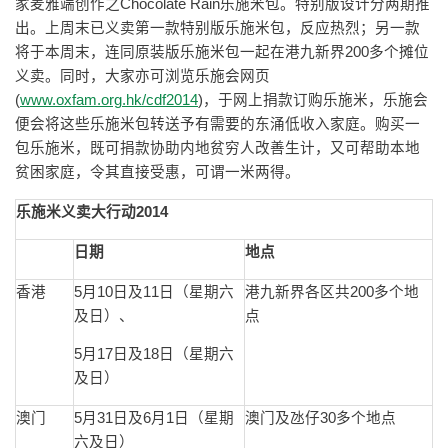
家麦雅端创作之Chocolate Rain乐施米包。特别版设计分两期推
出。上周末已义卖第一款特别版乐施米包，反应热烈；另一款
将于本周末，连同原装版乐施米包一起在港九新界200多个摊位
义卖。同时，大家亦可浏览乐施会网页
(
www.oxfam.org.hk/cdf2014
)，于网上捐款订购乐施米，乐施会
便会将这些乐施米包转送予有需要的东涌低收入家庭。购买一
包乐施米，既可捐款协助内地贫穷人改善生计，又可帮助本地
贫困家庭，令其直接受惠，可谓一米两得。
乐施米义卖大行动2014
日期
地点
香港
5月10日及11日（星期六
港九新界各区共200多个地
及日）、
点
5月17日及18日（星期六
及日）
澳门
5月31日及6月1日（星期
澳门及氹仔30多个地点
六及日）