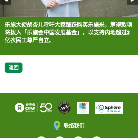
乐施大使胡杏儿呼吁大家踊跃购买乐施米，筹得款项
乐施大使胡杏儿手持本星期六、日义卖的乐施米包。
乐施大使C AllStar呼吁全城支持「乐施米义卖大行
乐施大使C AllStar早前向市民义卖乐施米，筹得不
将拨入「乐施会中国发展基金」，以支持内地超过2
动2014」。
少款项。
亿农民工尊严自立。
返回
联络我们