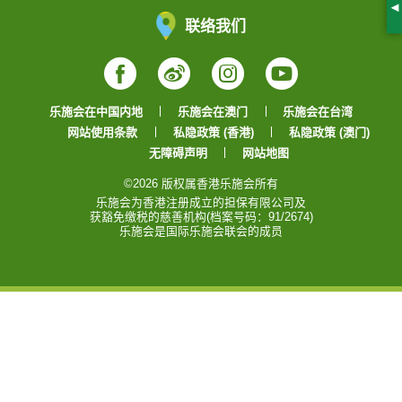
S
联络我们
Facebook
Weibo
Instagram
YouTube
乐施会在中国内地
乐施会在澳门
乐施会在台湾
网站使用条款
私隐政策 (香港)
私隐政策 (澳门)
无障碍声明
网站地图
©2026 版权属香港乐施会所有
乐施会为香港注册成立的担保有限公司及
获豁免缴税的慈善机构(档案号码：91/2674)
乐施会是国际乐施会联会的成员