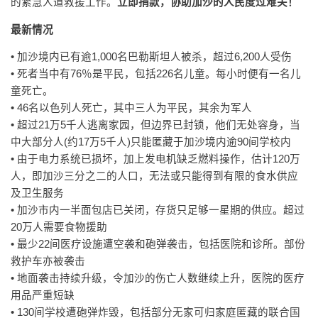
的紧急人道救援工作。
立即捐款，协助加沙的人民度过难关！
最新情况
• 加沙境内已有逾1,000名巴勒斯坦人被杀，超过6,200人受伤
• 死者当中有76％是平民，包括226名儿童。每小时便有一名儿
童死亡。
• 46名以色列人死亡，其中三人为平民，其余为军人
• 超过21万5千人逃离家园，但边界已封锁，他们无处容身，当
中大部分人(约17万5千人)只能匿藏于加沙境内逾90间学校内
• 由于电力系统已损坏，加上发电机缺乏燃料操作，估计120万
人，即加沙三分之二的人口，无法或只能得到有限的食水供应
及卫生服务
• 加沙市内一半面包店已关闭，存货只足够一星期的供应。超过
20万人需要食物援助
• 最少22间医疗设施遭空袭和砲弹袭击，包括医院和诊所。部份
救护车亦被袭击
• 地面袭击持续升级，令加沙的伤亡人数继续上升，医院的医疗
用品严重短缺
• 130间学校遭砲弹炸毁，包括部分无家可归家庭匿藏的联合国