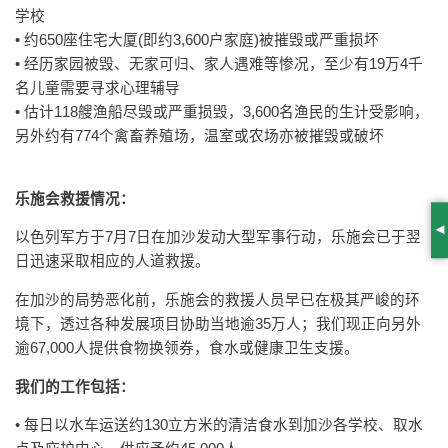
学校
• 约650座住宅大厦(即约3,600户家庭)被摧毁或严重损坏
• 经历家园被毁、无家可归、家人遇难等惨况，至少有19万4千
名儿童需要寻求心理辅导
• 估计118艘渔船尽毁或严重损毁，3,600名渔民的生计受影响，
另外约有774个禽畜养殖场，温室或农场亦被摧毁或破坏
乐施会救援情况：
以色列军方于7月7日在加沙发动大型军事行动，乐施会已于翌
S
日迅速采取相应的人道救援。
在加沙的局势恶化前，乐施会的救援人员早已在极其严峻的环
境下，透过各种发展项目协助当地逾35万人；我们现正向另外
逾67,000人提供食物换领券，食水或健康卫生支援。
我们的工作包括：
• 每日以水车运送约130立方米的清洁食水到加沙各学校、取水