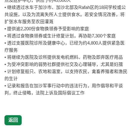
点及庇护中心，供应予约45,000人
• 继续透过水车于加沙市、加沙北部及Rafah区的18间学校或公
共设施，以及为流离失所人士提供食水。若安全情况改善，将
扩张水车服务至农田灌溉
• 提供逾2,200份食物换领券予受影响的家庭
• 将透过食物换领券或生计修复计划，再协助7,300个家庭
• 透过支援医院诊所及健康中心，已经为约4,800人提供紧急医
疗服务
• 将继续为医院及诊所提供发电机燃料、药物及即弃医疗用品
• 为受冲突影响的弱势社群提供社交及心理辅导，尤其是妇孺
• 计划修复船只、农地和温室，以支持农民，禽畜养殖者和渔民
的生计
• 记录和报告在加沙军事行动中的违法行为，用作倡导和平谈
判，终止侵略，法院上诉及国际倡议工作
返回