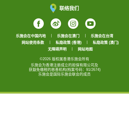
联络我们
Facebook
Weibo
Instagram
YouTube
乐施会在中国内地
乐施会在澳门
乐施会在台湾
网站使用条款
私隐政策 (香港)
私隐政策 (澳门)
无障碍声明
网站地图
©2026 版权属香港乐施会所有
乐施会为香港注册成立的担保有限公司及
获豁免缴税的慈善机构(档案号码：91/2674)
乐施会是国际乐施会联会的成员