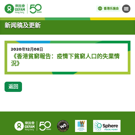
香港乐施会
菜单
开始主要内容
新闻稿及更新
2020年12月08日
《香港貧窮報告：疫情下貧窮人口的失業情
況》
返回