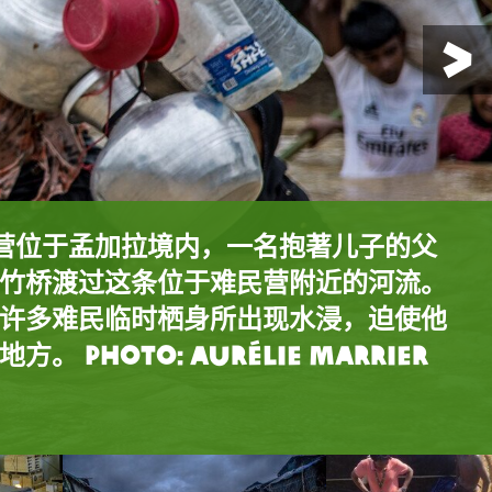
难民营位于孟加拉境内，一名抱著儿子的父
竹桥渡过这条位于难民营附近的河流。
应中心的卡车，装满重达15吨，价值接
应中心的卡车，装满重达15吨，价值接
许多难民临时栖身所出现水浸，迫使他
i难民营，一名拿著一瓶水的女子正在泥泞
洁食水及卫生设施，这些救援物资已于
洁食水及卫生设施，这些救援物资已于
alukhali难民营， 一名罗兴亚人正
 photo: Aurélie Marrier
有成千上万名罗兴亚人正在这难民营生
从英国空运往孟加拉。 photo: Bekki
从英国空运往孟加拉。 photo: Bekki
hoto: Aurélie Marrier
ambashiya的难民营的C2区，乐施会
mmy Trenchard/Panos
的施工。