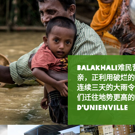
Balakhali
亲，正利用破烂的
一架乐施会物资供
一架乐施会物资供
连续三天的大雨令
在Balukhal
近69万港元的清
近69万港元的清
在位于孟加拉境内B
们迁往地势更高的地方。
的山坡上往上走。
2017年9月22日
2017年9月22日
搬运一袋救援粮食。 p
在科克斯巴扎尔 L
d'Unienville
活。 photo: To
Frost/Oxfam
Frost/Oxfam
d'Unienville
正监督临时洗手间