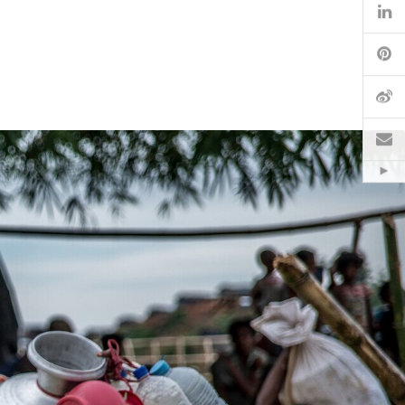
Li
Pi
微
电
Hid