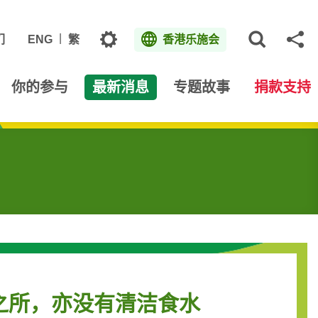
主题
们
ENG
繁
香港乐施会
打开网
分
你的参与
最新消息
专题故事
捐款支持
之所，亦没有清洁食水