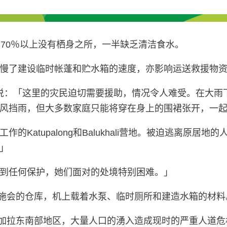
70％以上没有栖身之所，一半缺乏清洁食水。
慢了建设临时帐蓬和贮水箱的速度，亦影响运送救援物
rano说：「这里的灾民迫切需要援助，情况令人难受。在
风挡雨，但大多数家庭只能将穿在身上的围裙张开，一
Katupalong和Balukhali营地。被迫逃离原
」
到任何保护，她们面对的处境特别困难。」
开乐施会的仓库，机上载着水泵、临时厕所和建造水箱的材
孟加拉东南部地区，大量人口的湧入造成现时的严重人道危