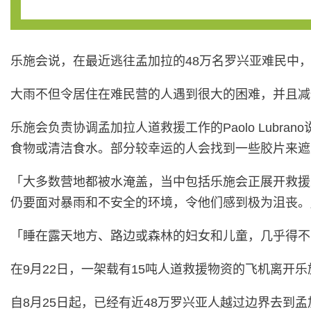
乐施会说，在最近逃往孟加拉的48万名罗兴亚难民中，
大雨不但令居住在难民营的人遇到很大的困难，并且减
乐施会负责协调孟加拉人道救援工作的Paolo Lub
食物或清洁食水。部分较幸运的人会找到一些胶片来遮
「大多数营地都被水淹盖，当中包括乐施会正展开救援工作的
仍要面对暴雨和不安全的环境，令他们感到极为沮丧。
「睡在露天地方、路边或森林的妇女和儿童，几乎得不
在9月22日，一架载有15吨人道救援物资的飞机离
自8月25日起，已经有近48万罗兴亚人越过边界去到