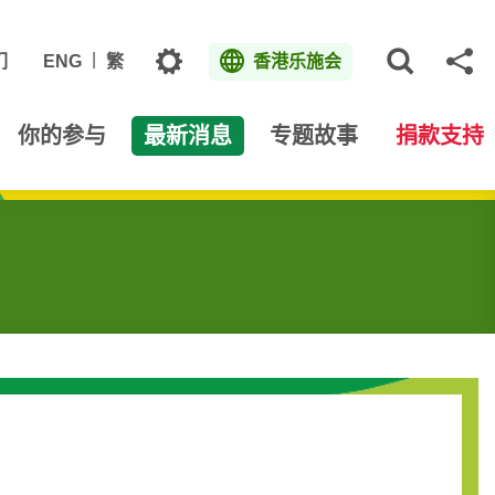
主题
们
ENG
繁
香港乐施会
打开网
分
你的参与
最新消息
专题故事
捐款支持