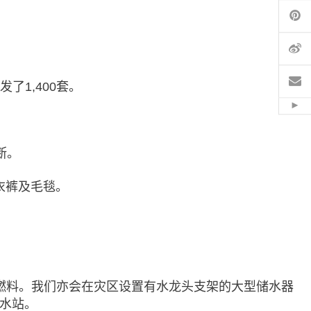
Pi
微
电
发了1,400套。
Hid
断。
内衣裤及毛毯。
燃料。我们亦会在灾区设置有水龙头支架的大型储水器
供水站。