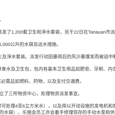
。
派发了1,200套卫生和淨水套装，另于22日在Tanauan市派
,000公升的水袋及运水措施。
发卫生及淨水套装。派发行动因暴雨后的风沙暴爆发而被迫中
个家庭提供食水及卫生包，包内有基本卫生用品如肥皂、牙刷、
购买必需品如燃料、药物，以及支付交通费。
建立了三所物资中心，处理物资派发事宜。
时可处理4至6立方米水），以及用以开动设施的发电机和
00公升的水袋）。乐施会员工亦会着手修理现存的手动水泵和