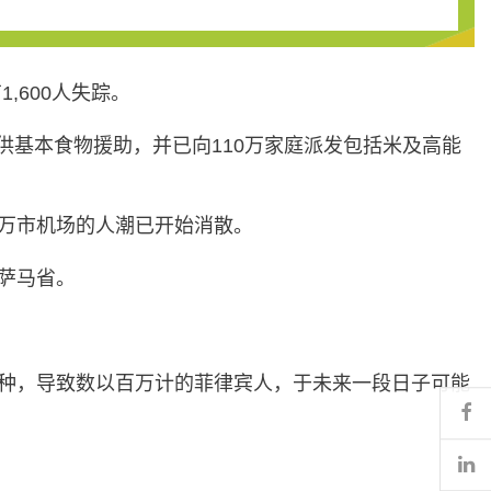
,600人失踪。
供基本食物援助，并已向110万家庭派发包括米及高能
万市机场的人潮已开始消散。
萨马省。
种，导致数以百万计的菲律宾人，于未来一段日子可能
Fa
Li