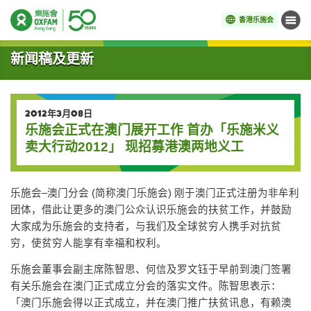
香港乐施会
菜单
开始主要内容
新闻稿及更新
2012年3月08日
乐施会正式在澳门展开工作 首办「乐施米义
卖大行动2012」 现招募港澳两地义工
乐施会–澳门分会 (简称澳门乐施会) 刚于澳门正式注册为非牟利
团体，借此让更多的澳门公众认识乐施会的扶贫工作，并鼓励
大家成为乐施会的支持者，与我们及全球贫穷人携手对抗贫
穷，使贫穷人能享有幸福和权利。
乐施会董事会副主席陈智思、何信及罗文钰于早前到澳门签署
有关乐施会在澳门正式成立分会的落实文件。陈智思表示：
「澳门乐施会得以正式成立，并在澳门推广扶贫讯息，有赖澳