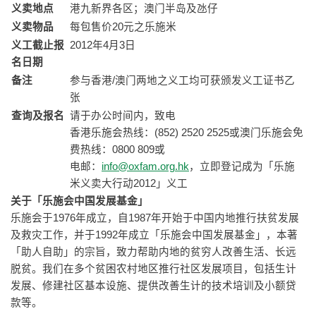
义卖地点
港九新界各区；澳门半岛及氹仔
义卖物品
每包售价20元之乐施米
义工截止报
2012年4月3日
名日期
备注
参与香港/澳门两地之义工均可获颁发义工证书乙
张
查询及报名
请于办公时间内，致电
香港乐施会热线：(852) 2520 2525或澳门乐施会免
费热线：0800 809或
电邮：
info@oxfam.org.hk
，立即登记成为「乐施
米义卖大行动2012」义工
关于「乐施会中国发展基金」
乐施会于1976年成立，自1987年开始于中国内地推行扶贫发展
及救灾工作，并于1992年成立「乐施会中国发展基金」，本著
「助人自助」的宗旨，致力帮助内地的贫穷人改善生活、长远
脱贫。我们在多个贫困农村地区推行社区发展项目，包括生计
发展、修建社区基本设施、提供改善生计的技术培训及小额贷
款等。