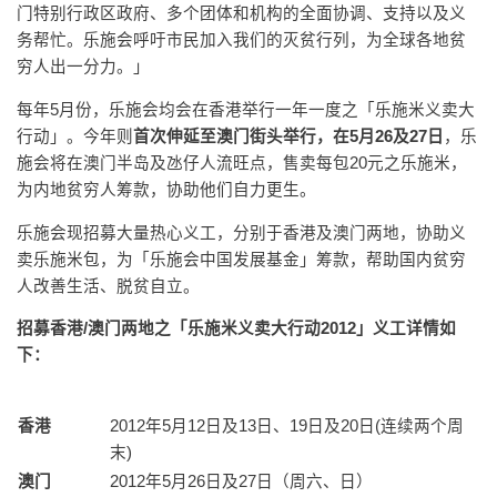
门特别行政区政府、多个团体和机构的全面协调、支持以及义
务帮忙。乐施会呼吁市民加入我们的灭贫行列，为全球各地贫
穷人出一分力。」
每年5月份，乐施会均会在香港举行一年一度之「乐施米义卖大
行动」。今年则
首次伸延至澳门街头举行，在5月26及27日
，乐
施会将在澳门半岛及氹仔人流旺点，售卖每包20元之乐施米，
为内地贫穷人筹款，协助他们自力更生。
乐施会现招募大量热心义工，分别于香港及澳门两地，协助义
卖乐施米包，为「乐施会中国发展基金」筹款，帮助国内贫穷
人改善生活、脱贫自立。
招募香港/澳门两地之「乐施米义卖大行动2012」义工详情如
下：
香港
2012年5月12日及13日、19日及20日(连续两个周
末)
澳门
2012年5月26日及27日（周六、日）