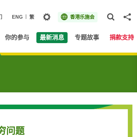
主题
们
ENG
繁
香港乐施会
打开网
分
你的参与
最新消息
专题故事
捐款支持
穷问题