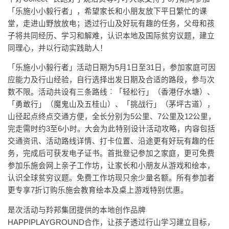
「乐施小小毅行者」，希望家长和小朋友放下平日繁忙的课
堂，走进山野放放电；透过行山及好玩有趣的任务，父母和孩
子将共同经历、学习和解难，认识本地及国际贫穷议题，建立
同理心，并以行动实践助人！
「乐施小小毅行者」活动日期为5月1日至31日，参加家庭可因
应能力及行山经验，自行选择出发日期及合适的路段，参与次
数不限。活动共设有三条路线︰「轻松行」（香港仔水塘）、
「勇敢行」（魔鬼山及五桂山）、「挑战行」（茅坪古道），
山径起点终点交通方便，全长分别为5公里、7公里及12公里，
完走需时约3至6小时。大会为此特别设计活动攻略，内容包括
交通资讯、活动路线详情、打卡位置、沿途更有好玩有趣的任
务，完成后可获发电子证书。首批登记参加之家庭，更可免费
参加乐施会网上亲子工作坊，让家长和小朋友从游戏和绘本，
认识全球贫穷议题。免费工作坊现只余少量名额。所有参加者
更专享7折订购乐施会教育绘本及桌上游戏特别优惠。
是次活动与羚邦集团提供的本地创作品牌
HAPPIPLAYGROUND合作，让孩子透过行山学习建立目标，