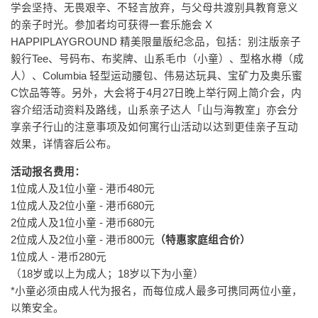
学会坚持、无畏艰辛、不轻言放弃，与父母共渡别具教育意义
的亲子时光。参加者均可获得一套乐施会 X
HAPPIPLAYGROUND 精美限量版纪念品，包括：别注版亲子
毅行Tee、号码布、布奖牌、山系毛巾（小童）、型格水樽（成
人）、Columbia 轻型运动腰包、伟易达玩具、宝矿力及奥乐蜜
C饮品等等。另外，大会将于4月27日晚上举行网上简介会，内
容介绍活动资料及路线，山系亲子达人「山与海教室」亦会分
享亲子行山的注意事项及如何寓行山活动以达到更佳亲子互动
效果，详情容后公布。
活动报名费用：
1位成人及1位小童 - 港币480元
1位成人及2位小童 - 港币680元
2位成人及1位小童 - 港币680元
2位成人及2位小童 - 港币800元
（特惠家庭组合价）
1位成人 - 港币280元
（18岁或以上为成人；18岁以下为小童）
*小童必须由成人代为报名，而每位成人最多可携同两位小童，
以策安全。