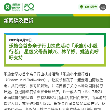
香港乐施会
菜单
开始主要内容
新闻稿及更新
2021年4月19日
乐施会首办亲子行山扶贫活动「乐施小小毅
行者」 星级父母黄祥兴、林芊妤、姚洁贞呼
吁支持
乐施会举办首个亲子行山扶贫活动「乐施小小毅行者」
（Oxfam Mini Trailwalker），让家长和孩子一起走进山野放放
电，共同经历、学习和解难，并培养孩子关心本地及国际贫穷
议题。新冠肺炎疫情重挫全球经济，近一成人口（即近7.5亿）
正面临饥饿的状态，亦有2.58亿儿童因为贫困而失学，而本港的
贫穷人口，亦突破149万新高。乐施会连同星级父母黄祥兴、林
芊妤Coffee、长跑好手姚洁贞等呼吁大家支持于5月期间参加