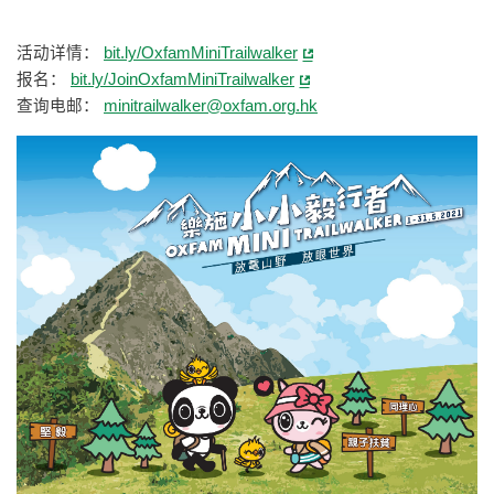
活动详情：
bit.ly/OxfamMiniTrailwalker
报名：
bit.ly/JoinOxfamMiniTrailwalker
查询电邮：
minitrailwalker@oxfam.org.hk