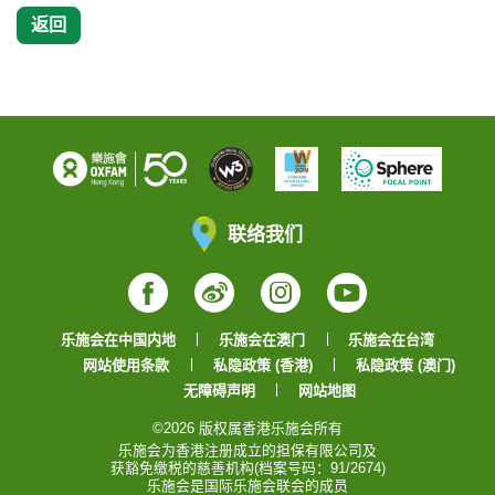
返回
联络我们
Facebook
Weibo
Instagram
YouTube
乐施会在中国内地
乐施会在澳门
乐施会在台湾
网站使用条款
私隐政策 (香港)
私隐政策 (澳门)
无障碍声明
网站地图
©2026 版权属香港乐施会所有
乐施会为香港注册成立的担保有限公司及
获豁免缴税的慈善机构(档案号码：91/2674)
乐施会是国际乐施会联会的成员