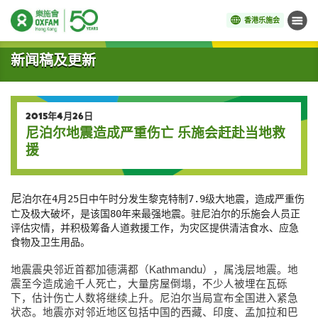
香港乐施会
菜单
开始主要内容
新闻稿及更新
2015年4月26日
尼泊尔地震造成严重伤亡 乐施会赶赴当地救
援
尼
泊尔在4月25日中午时分发生黎克特制7.9级大地震，造成严重伤
亡及极大破坏，是该国80年来最强地震。驻尼泊尔的乐施会人员正
评估灾情，并积极筹备人道救援工作，为灾区提供清洁食水、应急
食物及卫生用品。
地震震央邻近首都加德满都（Kathmandu），属浅层地震。地
震至今造成逾千人死亡，大量房屋倒塌，不少人被埋在瓦砾
下，估计伤亡人数将继续上升。尼泊尔当局宣布全国进入紧急
状态。地震亦对邻近地区包括中国的西藏、印度、孟加拉和巴