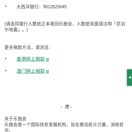
大西洋银行：9012625045
(请连同银行入数纸正本寄回乐施会，入数纸背面请注明「尼泊
尔地震」。)
更多捐款方法，请浏览：
香港网上捐款
澳门网上捐款
S
-
完 -
关于乐施会
乐施会是一个国际扶贫发展机构，旨在推动民众力量，消除贫
穷。