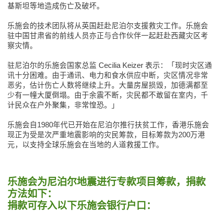
基斯坦等地造成伤亡及破坏。
乐施会的技术团队将从英国赶赴尼泊尔支援救灾工作。乐施会
驻中国甘肃省的前线人员亦正与合作伙伴一起赶赴西藏灾区考
察灾情。
驻尼泊尔的乐施会国家总监 Cecilia Keizer 表示：「现时灾区通
讯十分困难。由于通讯、电力和食水供应中断，灾区情况非常
恶劣，估计伤亡人数将继续上升。大量房屋损毁，加德满都至
少有一幢大厦倒塌。由于余震不断，灾民都不敢留在室内，千
计民众在户外聚集，非常惶恐。」
乐施会自1980年代已开始在尼泊尔推行扶贫工作，香港乐施会
现正为受是次严重地震影响的灾民筹款，目标筹款为200万港
元，以支持全球乐施会在当地的人道救援工作。
乐施会为尼泊尔地震进行专款项目筹款，捐款
方法如下：
捐款可存入以下乐施会银行户口：