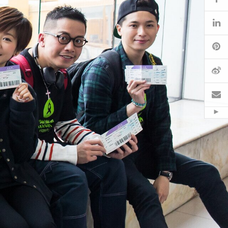
Li
Pi
微
电
Hid