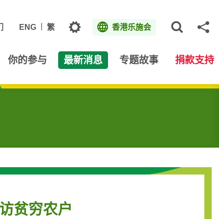
主题
们
ENG
繁
香港乐施会
打开网
分
你的参与
最新消息
专题故事
捐款支持
探访贫穷农户