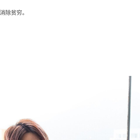
消除贫穷。