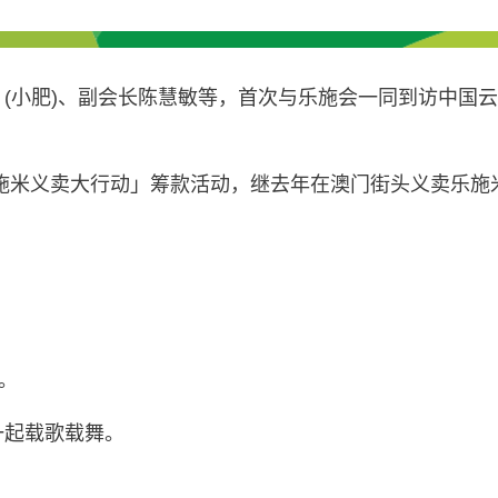
 (小肥)、副会长陈慧敏等，首次与乐施会一同到访中国
施米义卖大行动」筹款活动，继去年在澳门街头义卖乐施
。
一起载歌载舞。