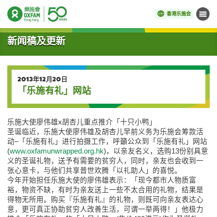
香港乐施会
菜单
开始主要内容
新闻稿及更新
2013年12月20日
「乐施有礼」网站
乐施大使廖伟雄x胡杏儿重点推介「十只小鸭」
圣诞临近，乐施大使廖伟雄及胡杏儿早前义务为乐施会筹款活
动–「乐施有礼」进行拍摄工作，呼籲公众到「乐施有礼」网站
(
www.oxfamunwrapped.org.hk
)，以亲友名义，选购13份别具意
义的圣诞礼物，送予有需要的贫穷人，同时，亲友也会收到一
张心意卡，与他们共享普世欢腾「以礼助人」的喜悦。
今年开始担任乐施大使的廖伟雄表示：「现今都市人物质富
裕，物资不缺，有时为亲友送上一些不太合用的礼物，结果是
得物无所用。购买『乐施有礼』的礼物，则既可向亲友表达心
意，更可真正协助贫穷人改善生活，可谓一举两得！」他极力