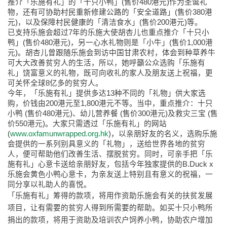
推介「乐施有礼」的「十只小鸭」(售价480港元)作为圣诞礼
物，还有可协助村民重新修建公路的「安全道路」(售价380港
元)，以及保障村民健康的「清洁食水」(售价200港元)等。
已支持乐施会超过7年的乐施大使胡杏儿也重点推介「十只小
鸭」(售价480港元)，另一心水礼物则是「小牛」(售价1,000港
元)。胡杏儿曾跟随乐施会到访中国甘肃农村，体会到种草养牛
可大大改善贫穷人的生活，所以，她呼籲公众选购「乐施有
礼」饶富意义的礼物，既可向收礼的家人及朋友送上祝福，更
可关怀全球8亿多的贫穷人。
今年，「乐施有礼」提供多达13种不同的「礼物」供大家选
购，价钱由200港元至1,800港元不等。当中，重点推介：十只
小鸭 (售价480港元)、幼儿营养餐 (售价300港元)及救灾三宝 (售
价550港元)。大家只需透过「乐施有礼」的网站
(
www.oxfamunwrapped.org.hk
)，以亲朋好友的名义，选购乐施
会提供的一系列别具意义的「礼物」，送给世界各地的贫穷
人，便可帮助他们改善生活、摆脱贫穷。同时，可亲手把「乐
施有礼」心意卡送给亲朋好友，包括今年独家提供的B.Duck x
乐施会黄色小鸭心意卡，为亲友送上特别且有意义的祝福，一
同分享以礼助人的喜悦。
「乐施有礼」筹得的款项，将用作资助乐施会有关的扶贫发展
项目，让有需要的贫穷人得到所需要的帮助。如买十只小鸭所
捐出的款项，将用于资助及培训农户饲养小鸭，协助农户增加