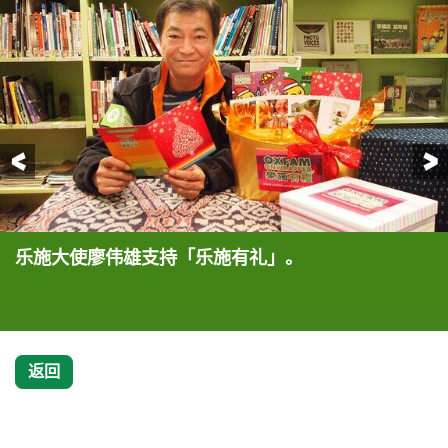
前一页
乐施大使廖伟雄支持「乐施有礼」。
乐施大使廖伟雄支持「乐施有礼」。
乐施大使胡杏儿重点推介「十只小鸭」(售价480港
乐施大使胡杏儿重点推介「十只小鸭」(售价480港
元)。
元)。
返回