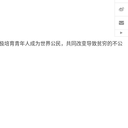
微
电
Hid
积极培育青年人成为世界公民，共同改变导致贫穷的不公