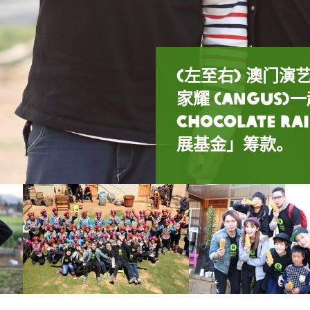
(左至右) 澳门
家耀 (Angus
(左至右) 澳门演
Chocolate
敏(Vivian)手持
展基金」筹款。
包。
澳门演艺人协会会
澳门演艺人协会会