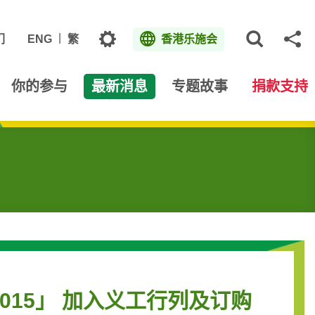
主题
们
ENG
繁
香港乐施会
打开网
分
你的参与
最新消息
专题故事
捐款支持
15」 加入义工行列及订购