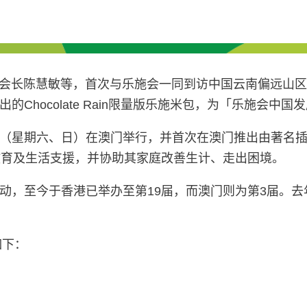
、副会长陈慧敏等，首次与乐施会一同到访中国云南偏远山
的Chocolate Rain限量版乐施米包，为「乐施会中
日（星期六、日）在澳门举行，并首次在澳门推出由著名插画家麦
教育及生活支援，并协助其家庭改善生计、走出困境。
动，至今于香港已举办至第19届，而澳门则为第3届。去
如下：