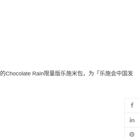
Chocolate Rain限量版乐施米包，为「乐施会中国发
。
Fa
Li
Pi