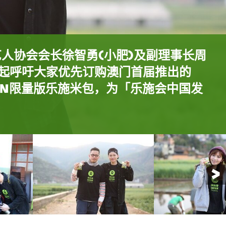
演艺人协会会长徐智勇(小肥)及副理事长周
)一起呼吁大家优先订购澳门首届推出的
艺人协会副会长伍家怡(Cherry)及陈慧
 Rain限量版乐施米包，为「乐施会中国发
每包20元的Chocolate Rain乐施米
员探访云南偏远山区之村民。
员探访云南偏远山区之村民。