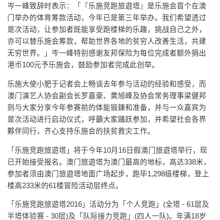
岑一峰致辞时表示：「『乐施竞跑旅遊塔』是乐施会首个在澳
门举办的体育筹款活动，今年已是第三年举办。我们希望透过
是次活动，让参加者既能享受跑楼梯的乐趣，挑战自己之外，
亦可以替乐施会筹款，帮助世界各地的贫穷人改善生活，共建
无穷世界。」岑一峰特别感谢友邦保险为每位完成者额外捐出
港币100元予乐施会，鼓励参加者完成此创举。
乐施大使小肥于记者会上畅谈去年参与活动的经验和感受，而
澳门演艺人协会副会长罗嘉豪、黄旭峰及协会常务理事梁健邦
则与大家分享今年参赛前的体能锻鍊和准备，并与一众嘉宾为
是次活动进行启动仪式，呼籲大家踊跃参加，并希望社会各界
夥伴同行，齐心支持乐施会的扶贫救灾工作。
「乐施竞跑旅遊塔」将于今年10月16日假澳门旅遊塔举行，现
已开始接受报名。澳门旅遊塔为澳门最高的地标，高达338米，
参加者须由澳门旅遊塔地面广场起步，跑毕1,298级楼梯，登上
楼高233米的61楼冒险活动层终点。
「乐施竞跑旅遊塔2016」活动分为「个人竞跑」(全塔 - 61层及
半塔体验赛 - 30层)及「队际接力竞跑」(四人一队)。年满18岁