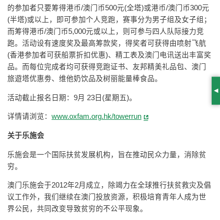
的参加者只要筹得港币/澳门币500元(全塔)或港币/澳门币300元
(半塔)或以上，即可参加个人竞跑，赛事分为男子组及女子组；
而筹得港币/澳门币5,000元或以上，则可参与四人队际接力竞
跑。活动设有速度奖及最高筹款奖，得奖者可获得由喷射飞航
(香港参加者可获船票折扣优惠)、精工表及澳门电讯送出丰富奖
品。而每位完成者均可获得竞跑证书、友邦精美礼品包、澳门
旅遊塔优惠劵、维他奶饮品及树丽能量棒食品。
S
活动截止报名日期：9月 23日(星期五)。
详情请浏览：
www.oxfam.org.hk/towerrun
关于乐施会
乐施会是一个国际扶贫发展机构，旨在推动民众力量，消除贫
穷。
澳门乐施会于2012年2月成立，除竭力在全球推行扶贫救灾及倡
议工作外，我们继续在澳门投放资源，积极培育青年人成为世
界公民，共同改变导致贫穷的不公平现象。