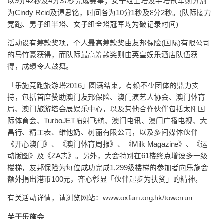
以9分42秒及4分37秒完成赛事；女子组全塔及半塔冠军则分别
为Cindy Reid及谭思铭，时间各为10分1秒及8分2秒。(队际接力
竞跑、男子组半塔、女子组全塔冠军均为破记录时间)
活动设有筹款奖项，个人最高筹款奖由友邦保险(国际)有限公司
的马竹豪获得，而队际最高筹款奖则由英皇娱乐酒店队伍获
得，成绩令人鼓舞。
「乐施竞跑旅游塔2016」圆满结束，有赖不少团体的鼎力支
持，包括首席赞助澳门友邦保险、澳门演艺人协会、澳门体育
局、澳门旅游塔会展娱乐中心，以及其他合作伙伴包括太阳国
际体育会、TurboJET喷射飞航、澳门电讯、澳门广播电视、大
昌行、精工表、维他奶、树丽有限公司，以及多间媒体伙伴
《开心澳门》、《澳门体育周报》、《Milk Magazine》、《运
动版图》及《ZA志》。另外，大会特别在61楼终点增设多一级
楼梯，友邦保险为每位成功完成1,299级楼梯的参加者向乐施会
额外捐出港币100元，齐心彰显「伙伴起步为扶贫」的精神。
有关活动详情，请浏览网站：www.oxfam.org.hk/towerrun
关于乐施会