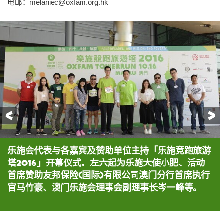
电邮：
melaniec@oxfam.org.hk
前一页
乐施会代表与各嘉宾及赞助单位主持「乐施竞跑旅游
澳门乐施会理事会副理事长岑一峰、活动首席赞助友
友邦保险(国际)有限公司澳门分行首席执行官马竹豪
乐施大使小肥联同澳门演艺人协会副会长罗嘉豪、黄
「个人竞跑」男子组(全塔)冠军由梁顺敬夺得，以9
「个人竞跑」女子组(全塔)冠军由Cindy Reid夺
塔2016」开幕仪式。左六起为乐施大使小肥、活动
邦保险(国际)有限公司澳门分行首席执行官马竹豪等
身体力行挑战全塔「个人竞跑」。
旭峰以及常务理事梁健邦一同参加「队际接力竞
分42秒完成赛事。
得，以10分1秒夺得后冠。
首席赞助友邦保险(国际)有限公司澳门分行首席执行
多个支持及赞助单位莅临主持倒数及鸣枪仪式。
跑」，以支持乐施会的扶贫救灾及倡议工作。
官马竹豪、澳门乐施会理事会副理事长岑一峰等。