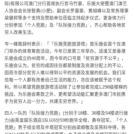
际)有限公司澳门分行首席执行官马竹豪、乐施大使暨澳门演艺
人协会会长徐智勇(小肥)、副会长罗嘉豪、黄旭峰以及常务理事
梁健邦等多个支持及赞助单位莅临主持起步仪式，更身体力行
分别参加「个人竞跑」及「队际接力竞跑」，齐心帮助各地贫
穷人改善生活。
岑一峰致辞时表示：「『乐施竞跑旅游塔』是乐施会首个在澳
门举办的体育筹款活动，今年已是第三年举办。适逢又是香港
乐施会成立的40周年，而今年的口号是「贫穷源于不公平」，
乐施会认为，贫穷的成因往往都是制度及资源分配上的不公，
因而令部分贫穷人难以得到公平的资源及发展的机会。我们深
信每一个人都有改善自己生活的能力，亦应该被赋予这个权
利。所以希望竞跑旅游塔活动除了让参加者完成1,298级楼梯的
挑战，为乐施会筹款之外，更希望活动能汇聚更多澳门市民携
手为贫穷人出一分力，共建无穷世界。」
四人一队的「队际接力竞跑」(分别于18楼、36楼及54楼进行接
力)由英皇娱乐酒店1队以6分59秒跑毕全程，勇夺冠军。「个人
竞跑」男子组全塔及半塔冠军分别由梁顺敬及吴燕科夺得，各