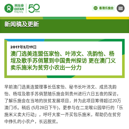
香港乐施会
菜单
开始主要内容
新闻稿及更新
2017年5月19日
澳门选美连盟伍家怡、叶沛文、冼韵怡、杨
埕及歌手苏俏慧到中国贵州探访 更在澳门义
卖乐施米为贫穷小农出一分力
早前澳门选美连盟理事长伍家怡、秘书长叶沛文、成员冼韵
怡、杨埕及歌手苏俏慧随乐施会到贵州进行六日五夜的探访，
了解乐施会在当地的扶贫发展项目，并为此项目筹得超过20万
澳门币。稍后 (5月28日下午)，更参与在二龙喉公园举行的「乐
施米义卖大行动」，呼吁大家一齐买包乐施米，帮助仍在贫穷
中挣扎的小农户，长远脱贫。