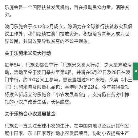
乐施会是一个国际扶贫发展机构，旨在推动民众力量，消除贫
穷。
澳门乐施会于2012年2月成立，除竭力在全球推行扶贫救灾及倡
议工作外，我们继续在澳门投放资源，积极培育青年人成为世
界公民，共同改变导致贫穷的不公平现象。
关于乐施米义卖大行动
每年5月，乐施会都会举行「乐施米义卖大行动」之大型筹款活
动，活动至今于澳门举办至第6届，并将在5月27日及28日在澳
S
门举行，约700名义工参与，更设置超过20个米档，义卖《小王
子》乐施米包及限量礼品包；香港则为第22届。今年筹得款项
将拨入新成立的乐施会「小农发展基金」，支持仍在贫穷中挣
扎的小农户改善生活，长远脱贫。
关于乐施会小农发展基金
乐施会一直关注全球小农的生计，在中国内地以及亚洲其他发
展中国家、东非国家等推动小农发展项目，协助小农提高生产