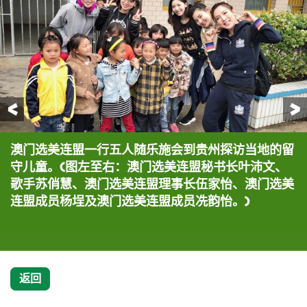
前一页
澳门选美连盟一行五人随乐施会到贵州探访当地的留
澳门选美连盟一行五人随乐施会到贵州探访当地的留
澳门选美连盟及歌手苏俏慧与当地贵州农村学生一起
澳门选美连盟与歌手苏俏慧一起支持5月27、28日在
守儿童。(图左至右：澳门选美连盟秘书长叶沛文、
守儿童。(图左至右：澳门选美连盟秘书长叶沛文、
上课。
澳门举行的「乐施米义卖大行动」。 (图左至右：澳
歌手苏俏慧、澳门选美连盟理事长伍家怡、澳门选美
歌手苏俏慧、澳门选美连盟理事长伍家怡、澳门选美
门选美连盟成员冼韵怡及杨埕、歌手苏俏慧、澳门选
连盟成员杨埕及澳门选美连盟成员冼韵怡。)
连盟成员杨埕及澳门选美连盟成员冼韵怡。)
美连盟理事长伍家怡及澳门选美连盟秘书长叶沛
文。)
返回