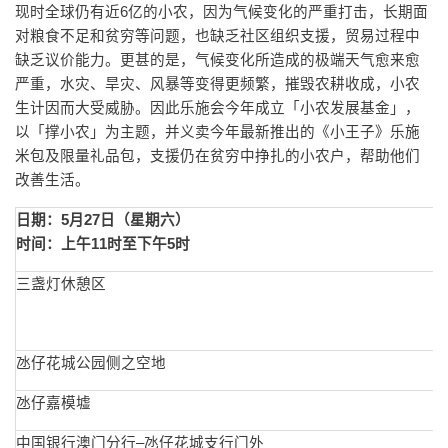
现时全球仍有近6亿的小农，因为气候变化的严重打击，长期面
对粮食不足和贫穷等问题，也缺乏社区组织支援，贸易过程中
缺乏议价能力。更甚的是，气候变化所造成的极端天气愈来愈
严重，水灾、旱灾、风暴等变得更频繁，摧毁农耕收成，小农
生计因而大受威胁。因此乐施会今年成立「小农发展基金」，
以「撑小农」为主题，并义卖今年最新推出的《小王子》乐施
米包及限量礼品包，支援仍在贫穷中挣扎的小农户，帮助他们
改善生活。
日期：5月27日（星期六）
时间：上午11时至下午5时
三盏灯休憩区
氹仔花城公园侧之空地
氹仔嘉模墟
中国银行澳门分行–氹仔花城支行门外