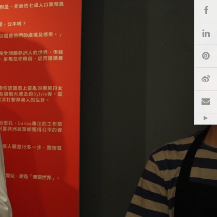
Fa
Li
Pi
微
电
Hid