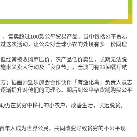
tore），售卖超过100款公平贸易产品，当中包括公平贸易
透过这次活动，让公众对全球小农的处境有多一份同理
，但经常被收购商压价，农产品低价卖出，长期无法脱
施米义卖大行动及「良食节」，全澳门有23间餐厅响
雅芳；插画师暨乐施会合作伙伴「有渔化鸟」负责人袁志
，逐渐提升对他们的同理心。期后到公平杂货舖购买公平
帮助仍在贫穷中挣扎的小农户，改善生活，长远脱贫。
育青年人成为世界公民，共同改变导致贫穷的不公平现