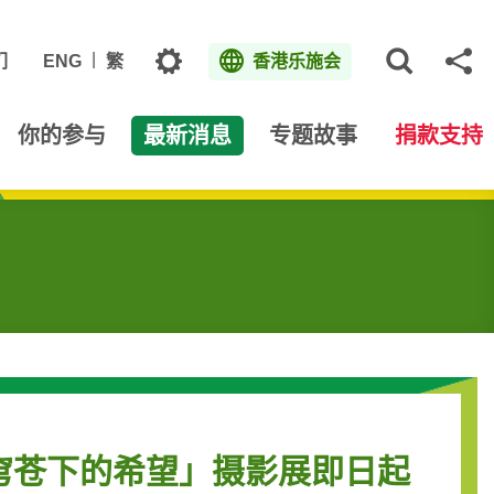
主题
们
ENG
繁
香港乐施会
打开网
分
你的参与
最新消息
专题故事
捐款支持
穹苍下的希望」摄影展即日起