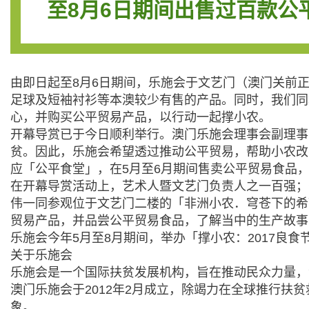
至8月6日期间出售过百款公
由即日起至8月6日期间，乐施会于文艺门（澳门关前正街42号
足球及短袖衬衫等本澳较少有售的产品。同时，我们同
心，并购买公平贸易产品，以行动一起撑小农。
开幕导赏已于今日顺利举行。澳门乐施会理事会副理事
贫。因此，乐施会希望透过推动公平贸易，帮助小农改
应「公平食堂」，在5月至6月期间售卖公平贸易食品
在开幕导赏活动上，艺术人暨文艺门负责人之一百强；
伟一同参观位于文艺门二楼的「非洲小农．穹苍下的希
贸易产品，并品尝公平贸易食品，了解当中的生产故事
乐施会今年5月至8月期间，举办「撑小农：2017良
关于乐施会
乐施会是一个国际扶贫发展机构，旨在推动民众力量，
澳门乐施会于2012年2月成立，除竭力在全球推行
象。