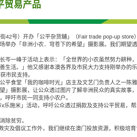
平贸易产品
）开办「公平杂货舖」（Fair trade pop-up s
场举办「非洲小农．穹苍下的希望」摄影展。我们期望
长岑一峰于活动上表示：「全世界的小农虽然努力耕种
善生活。」他又感谢本澳各界及市民大力支持刚举办的乐
，获市民支持。
公平食堂「我的咖啡时光」店主及文艺门负责人之一陈
望」摄影展，让公众透过图片了解非洲民众的真实故事
，呼吁市民一同支持小农户。
食节x乐施米」活动，呼吁公众透过捐款及支持公平贸易，
消除贫穷。
扶贫救灾及倡议工作外，我们继续在澳门投放资源，积极培