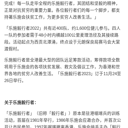
完成！每一队走毕全程的乐施毅行者，其团结和坚毅的精神，
正是对抗贫穷的重要力量。各位毅行者们的每一个脚步，都支
持著乐施会扶贫工作，为更多贫穷人改善生活。」
「乐施毅行者2022」共有近400队、约1,600位健儿参与。四人
一队的参加者需于48小时内横越100公里麦理浩径及其接续路
段。活动起点为西贡北潭涌，终点设于元朗保良局赛马会大棠
渡假村。
乐施毅行者是全港最大型的团队远足筹款活动，筹得款项全数
将用于乐施会的各项扶贫发展、救灾及倡议工作，为香港和世
界各地的贫穷人改善生活。「乐施毅行者2023」订于11月24至
26日举行。
关于乐施毅行者：
「乐施毅行者」（旧称「毅行者」）原本是驻港啹喀兵的训练
活动，首届在1981年举行，1986年乐施会应邀合办，并首次公
开让市民参加。1997年啹喀撤离香港，乐施会接手主办「毅行