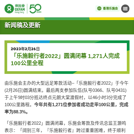
香港乐施会
菜单
开始主要内容
新闻稿及更新
2023年2月26日
「乐施毅行者2022」圆满闭幕 1,271人完成
100公里全程
由乐施会主办的大型远足筹款活动–「乐施毅行者2022」于今午
(2月26日)圆满结束。最后两支参加队伍(队号0366、队号0431)
于上午9时03分抵达终点元朗大棠渡假村，以46小时3分完成了
100公里路程。
今年共有1,271位参加者成功走毕100公里，完成
率为88.3%。
「乐施毅行者2022」圆满闭幕，乐施会筹款及传讯总监王灏鸣
表示：「阔别三年，『乐施毅行者』跨过重重困难，终于顺利