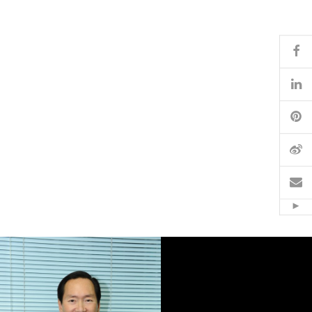
Fa
Li
Pi
微
电
Hid