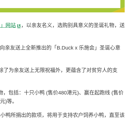
礼」网站
，以亲友名义，选购别具意义的圣诞礼物，送
亲友送上全新推出的「B.Duck x 乐施会」圣诞心意
，除了为亲友送上无限祝福外，更蕴含了对贫穷人的支
，包括：十只小鸭 (售价480港元)、嬴在起跑线 (售价
港元)等。
只小鸭所捐出的款项，将用于支持农户饲养小鸭，直至该