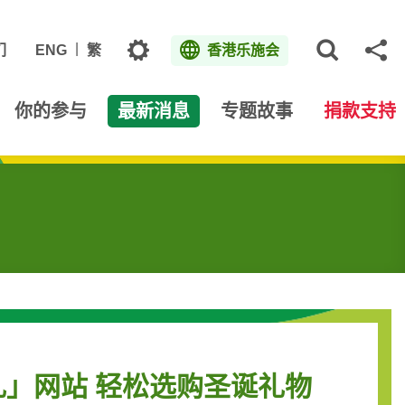
主题
们
ENG
繁
香港乐施会
打开网
分
你的参与
最新消息
专题故事
捐款支持
礼」网站 轻松选购圣诞礼物