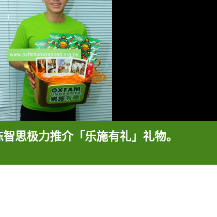
陈智思极力推介「乐施有礼」礼物。