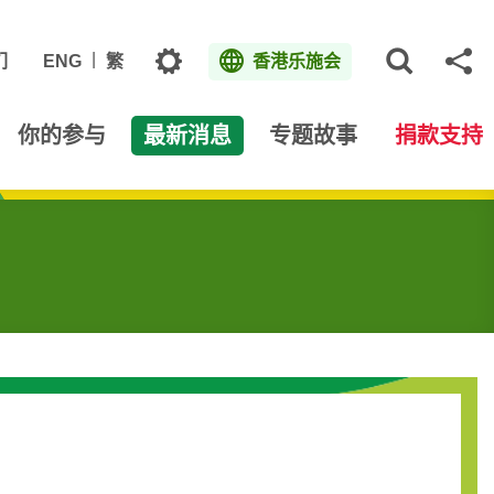
主题
们
ENG
繁
香港乐施会
打开网
分
你的参与
最新消息
专题故事
捐款支持