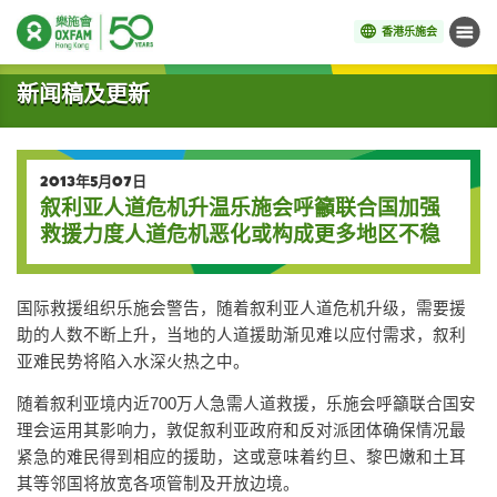
香港乐施会
菜单
开始主要内容
新闻稿及更新
2013年5月07日
叙利亚人道危机升温乐施会呼籲联合国加强
救援力度人道危机恶化或构成更多地区不稳
国际救援组织乐施会警告，随着叙利亚人道危机升级，需要援
助的人数不断上升，当地的人道援助渐见难以应付需求，叙利
亚难民势将陷入水深火热之中。
随着叙利亚境内近700万人急需人道救援，乐施会呼籲联合国安
理会运用其影响力，敦促叙利亚政府和反对派团体确保情况最
紧急的难民得到相应的援助，这或意味着约旦、黎巴嫩和土耳
其等邻国将放宽各项管制及开放边境。