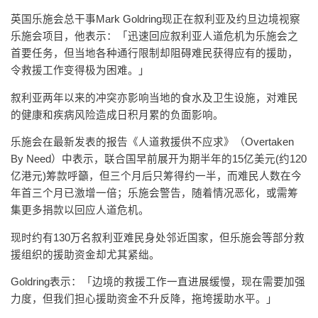
英国乐施会总干事Mark Goldring现正在叙利亚及约旦边境视察
乐施会项目，他表示：「迅速回应叙利亚人道危机为乐施会之
首要任务，但当地各种通行限制却阻碍难民获得应有的援助，
令救援工作变得极为困难。」
叙利亚两年以来的冲突亦影响当地的食水及卫生设施，对难民
的健康和疾病风险造成日积月累的负面影响。
乐施会在最新发表的报告《人道救援供不应求》（Overtaken
By Need）中表示，联合国早前展开为期半年的15亿美元(约120
亿港元)筹款呼籲，但三个月后只筹得约一半，而难民人数在今
年首三个月已激增一倍；乐施会警告，随着情况恶化，或需筹
集更多捐款以回应人道危机。
现时约有130万名叙利亚难民身处邻近国家，但乐施会等部分救
援组织的援助资金却尤其紧绌。
Goldring表示：「边境的救援工作一直进展缓慢，现在需要加强
力度，但我们担心援助资金不升反降，拖垮援助水平。」