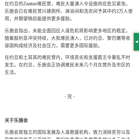
在约旦的Zaatari难民营，难民大量湧入令设施供应愈见紧张。
乐施会已在难民营兴建厕所、淋浴间和洗衣间予其中约2万人使
用，并期望稍后能提供更多援助。
乐施会指出，未能全面回应人道危机将影响更多地区的稳定。
随着敍利亚冲突持续，大批难民湧入，已对约旦、黎巴嫩等收
S
容国构成经济及社会压力，需要更多国际援助。
在约旦和土耳其的难民营内，环境恶劣和支援匮乏令暴乱不时
发生。在约旦，乐施会正协调难民未来几个月在营外及市区的
生活。
- 完 -
关于乐施会
乐施会是独立的国际发展及人道救援机构，致力消除贫穷以及